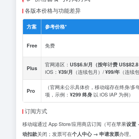
各版本价格与功能差异
方案
参考价格*
Free
免费
官网港区：
US$6.9/月（按年计费 US$82.
Plus
iOS：
¥39/月
（连续包月）/
¥99/年
（连续
（官网未公示具体价，移动端存在终身/多
Pro
项，示例：
¥299 终身
以 iOS IAP 为例）
订阅方式
移动端通过 App Store/应用商店订阅（可在苹果
设置 →
动扣款
关闭；发票可在
个人中心 → 申请发票
办理。