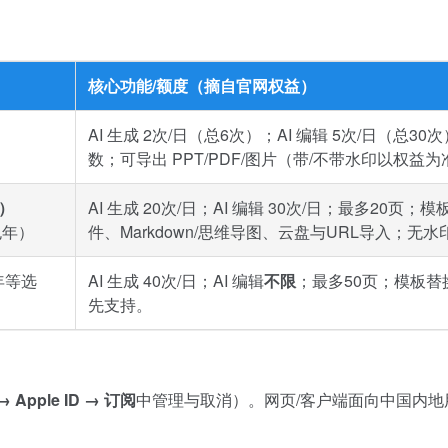
核心功能/额度（摘自官网权益）
AI 生成 2次/日（总6次）；AI 编辑 5次/日（总3
数；可导出 PPT/PDF/图片（带/不带水印以权益
8）
AI 生成 20次/日；AI 编辑 30次/日；最多20
包年）
件、Markdown/思维导图、云盘与URL导入；无
年等选
AI 生成 40次/日；AI 编辑
不限
；最多50页；模板替
先支持。
 Apple ID → 订阅
中管理与取消）。网页/客户端面向中国内