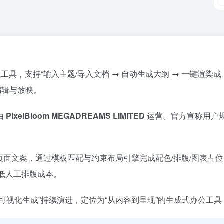
生成工具，支持“输入主题/导入文档 → 自动生成大纲 → 一键渲染
同编辑与放映。
由
PixelBloom MEGADREAMS LIMITED
运营。官方宣称用户
页面文案，通过模板匹配与约束布局引擎完成配色/排版/图表占
降低人工排版成本。
可视化生成”持续演进，定位为“从内容到呈现”的生成式办公工