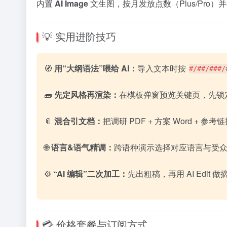
内置
AI Image
文生图，按月发放点数（Plus/Pro
💡 实用进阶技巧
🧭
用“大纲语法”喂给 AI：
导入文本时按
#/##/###/
🧱
先定风格再渲染：
在模板弹窗预览关键页，先锁定
📎
混合引文档：
把调研 PDF + 方案 Word + 
🌐
语言&语气精调：
跨语种演示选择对应语言与受众
⚙️
“AI 编辑”二次加工：
先出粗稿，再用 AI Edi
💳 价格套餐与订阅方式