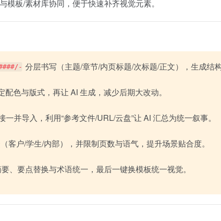
）并与模板/素材库协同，便于快速补齐视觉元素。
分层书写（主题/章节/内页标题/次标题/正文），生成结
####/-
配色与版式，再让 AI 生成，减少后期大改动。
参考链接一并导入，利用“参考文件/URL/云盘”让 AI 汇总为统一叙事。
（客户/学生/内部），并限制页数与语气，提升场景贴合度。
t 做摘要、要点替换与术语统一，最后一键换模板统一视觉。