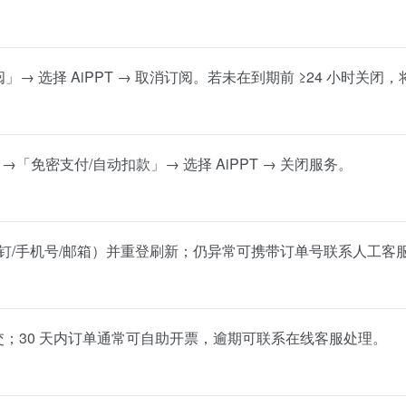
「订阅」→ 选择 AiPPT → 取消订阅。若未在到期前 ≥24 小时
「免密支付/自动扣款」→ 选择 AiPPT → 关闭服务。
钉钉/手机号/邮箱）并重登刷新；仍异常可携带订单号联系人工客
交；30 天内订单通常可自助开票，逾期可联系在线客服处理。