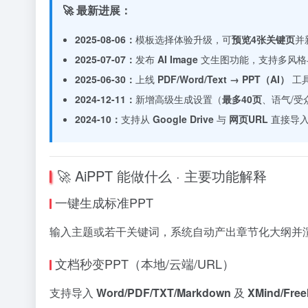
🚀 最新进展：
2025-08-06：
模板选择体验升级，可
预览4张关键页
并
2025-07-07：
发布
AI Image
文生图功能，支持多风格
2025-06-30：
上线
PDF/Word/Text → PPT（AI）
工
2024-12-11：
新增高级生成设置（
最多40页
、语气/受
2024-10：
支持从
Google Drive
与
网页URL
直接导入
🚀 AiPPT 能做什么 · 主要功能解释
一键生成标准PPT
输入主题或若干关键词，系统自动产出章节化大纲并渲染 
文档秒变PPT（本地/云端/URL）
支持导入
Word/PDF/TXT/Markdown
及
XMind/Free