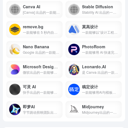
Canva AI
Stable Diffusion
[Canva] 出品的一款能够把写作、设计、图像/视频生成与多语本地化整合到同一编辑器里的 AI 创作与营销平台
Stability AI 出品的一款能够将文本/草图等转为高质量图像并提供专业编辑与超分流程的生成式视觉产品
remove.bg
莫高设计
一款能够在 5 秒内自动去除与替换图片背景，并支持桌面批量与 API 自动化的产品
一款能够以“设计工程化+AI 整页生成”连接设计与研发全链路的协同设计平台
Nano Banana
PhotoRoom
Google 出品的一款能够进行多图融合、风格迁移与多轮精确编辑的 AI 图像生成与编辑产品
一款能够用 AI 快速完成抠图、虚拟上身与商品场景合成并支持批量与 API 接入的图片编辑与电商视觉生产工具
Microsoft Designer
Leonardo.AI
微软出品的一款能够用 AI 生成与编辑图片、快速完成海报与社媒设计的产品
是 Canva 出品的一款能够以 Phoenix 自研模型与 Alchemy 流水线生成高质量图像与视频，并支持团队协作与开发者 API 的视觉创作平台。
可灵 AI
稿定设计
快手出品的一款能够以文本/图像快速生成与编辑高质量视频的多模态创作平台
一款能够用AI与模板快速生成与编辑营销视觉内容的在线设计平台
即梦AI
Midjourney
字节跳动剪映团队出品的一款能够把文字或图片一键生成高质量图片与短视频，并在智能画布中完成多元素合成与精修%的产品
Midjourney出品的一款能够以文本生成高质量图像并支持将图像动画化为短视频的创意生成平台。