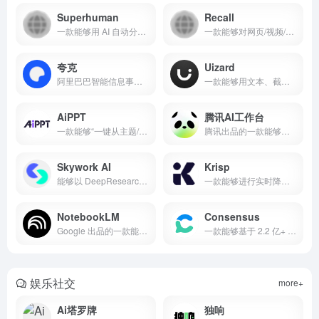
Superhuman
Recall
一款能够用 AI 自动分拣、摘要与草拟回复，并与日历/CRM 深度协同的高速邮箱产品
一款能够对网页/视频/PDF 等内容进行 AI 摘要、自动建构知识图谱并支持整库对话的个人知识库产品
夸克
Uizard
阿里巴巴智能信息事业群出品的一款能够以「AI 超级框」整合搜索、对话、创作与网盘的 AI 全能助手
一款能够用文本、截图与手绘线框快速生成多屏 UI/原型并支持协作交付的 AI 设计工具
AiPPT
腾讯AI工作台
一款能够“一键从主题/文档生成多语种高质量PPT并支持模板换装与AI图片生成”的产品
腾讯出品的一款能够把“检索—理解—写作—沉淀”整合到同一知识库工作流中的多端AI工作台
Skywork AI
Krisp
能够以 DeepResearch 与工作空间级 Agent 快速生成文档、幻灯片、表格、网页与播客等多模态成品的产品
一款能够进行实时降噪、会议转写与口音转换的语音协作与会议助手
NotebookLM
Consensus
Google 出品的一款能够把你上传的资料转化为可追溯引用的研究笔记、音/视频概览与结构化报告的 AI 笔记工具
一款能够基于 2.2 亿+ 学术论文给出可追溯、可视化证据答案的 AI 研究搜索引擎
娱乐社交
more+
Ai塔罗牌
独响