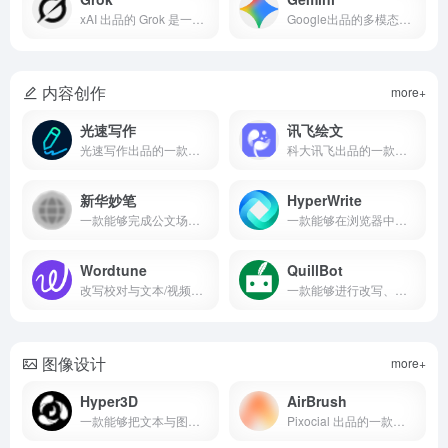
xAI 出品的 Grok 是一款强调“原生工具使用与实时搜索”的推理型 AI 助手，擅长在复杂任务中给出可解释的高质量答案。
Google出品的多模态生成式 AI，擅长长上下文与实时多模态交互，适用于个人创作与企业级 Agent 自动化
内容创作
more+
光速写作
讯飞绘文
光速写作出品的一款能够进行中小学作文批改与高校/职场写作（含全文/大纲/PPT/改写降重等）的智能写作产品
科大讯飞出品的一款能够“一站式完成选题、写作、配图、排版与多平台发布”的内容运营平台
新华妙笔
HyperWrite
一款能够完成公文场景的“查·学·写·审”一体化创作与合规校对的AI写作产品
一款能够在浏览器中自动执行在线任务并高质量完成写作与研究的产品
Wordtune
QuillBot
改写校对与文本/视频摘要的一体化AI写作助手
一款能够进行改写、语法检查、摘要与引用生成的完整 AI 写作解决方案
图像设计
more+
Hyper3D
AirBrush
一款能够把文本与图片快速生成可导出 3D 模型并接入专业工作流的 AI 平台
Pixocial 出品的一款能够进行 AI 人像修图、背景移除与画质增强的多平台照片/视频编辑产品