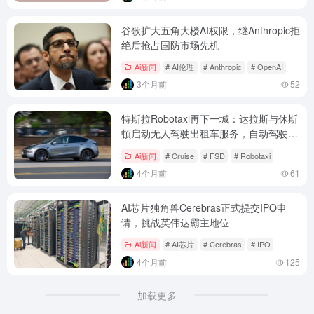
谷歌扩大五角大楼AI权限，继Anthropic拒
绝后抢占国防市场先机
Ai新闻
# AI伦理
# Anthropic
# OpenAI
3个月前
52
特斯拉Robotaxi再下一城：达拉斯与休斯
顿启动无人驾驶出租车服务，自动驾驶商
业化加速
Ai新闻
# Cruise
# FSD
# Robotaxi
4个月前
61
AI芯片独角兽Cerebras正式提交IPO申
请，挑战英伟达霸主地位
Ai新闻
# AI芯片
# Cerebras
# IPO
4个月前
125
加载更多