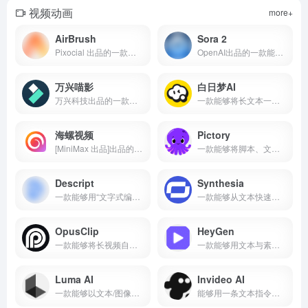
视频动画
more+
AirBrush
Sora 2
Pixocial 出品的一款能够进行 AI 人像修图、背景移除与画质增强的多平台照片/视频编辑产品
OpenAI出品的一款能够生成同步音视频、支持角色客串与多镜头控制的 AI 视频生成产品
万兴喵影
白日梦AI
万兴科技出品的一款能够以多模态生成式AI加速视频剪辑与成片的产品
一款能够将长文本一键生成6–30分钟视频、并提供分镜/角色一致性/多风格与配音的AIGC创作工具
海螺视频
Pictory
[MiniMax 出品]出品的一款能够将文字/图片快速生成高质量短视频、并提供导演级镜头控制与移动端创作的一体化 AI 视频工具
一款能够将脚本、文章或网址一键生成带配音与字幕的专业视频的产品
Descript
Synthesia
一款能够用“文字式编辑+生成式 AI”完成录音、转写、剪辑、配音、翻译与发布的一体化音视频创作工具
一款能够从文本快速生成多语种、可规模化管理的数字人讲解视频的企业级平台
OpusClip
HeyGen
一款能够将长视频自动剪成高热度短视频并一键分发到各大社媒的平台化工具
一款能够用文本与素材一键生成多语言口播视频、并支持 API 批量化生产的 AI 视频平台
Luma AI
Invideo AI
一款能够以文本/图像生成高保真视频并支持自然语言视频编辑与专业 HDR/EXR 工作流的多模态生成平台
能够用一条文本指令自动生成并编辑专业级视频的 AI 创作平台