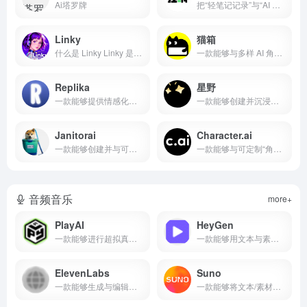
Ai塔罗牌
把“轻笔记记录”与“AI 角色陪伴互动”融合到一起的私密社交式应用
Linky
猫箱
什么是 Linky Linky 是一款由 Skywork A...
一款能够与多样 AI 角色沉浸对话并开启专属故事的应用
Replika
星野
一款能够提供情感化对话、语音/AR/VR 互动与个性化记忆管理的 AI 陪伴产品
一款能够创建并沉浸式互动 AI 智能体的产品
Janitorai
Character.ai
一款能够创建并与可定制 AI 角色进行沉浸式对话的平台
一款能够与可定制“角色”进行沉浸式对话并支持创作与社区分发的产品
音频音乐
more+
PlayAI
HeyGen
一款能够进行超拟真多语言文本转语音、即时语音克隆与低延迟实时流式合成的产品
一款能够用文本与素材一键生成多语言口播视频、并支持 API 批量化生产的 AI 视频平台
ElevenLabs
Suno
一款能够生成与编辑高品质多语种语音、配音与实时语音座席的 AI 音频平台
一款能够将文本/素材一键生成含歌词与人声的完整歌曲，并支持专业级编辑与商用分发的 AI 音乐创作产品