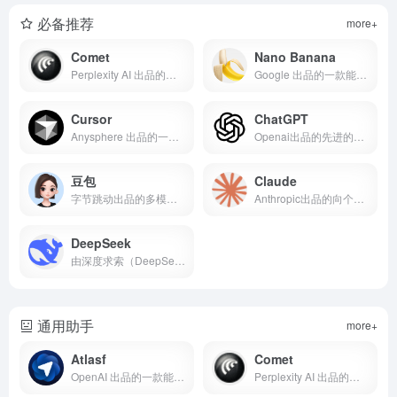
必备推荐
more+
Comet
Nano Banana
Perplexity AI 出品的一款能够在浏览器内完成检索、理解与自动执行网页任务的个人 AI 浏览器
Google 出品的一款能够进行多图融合、风格迁移与多轮精确编辑的 AI 图像生成与编辑产品
Cursor
ChatGPT
Anysphere 出品的一款能够以多代理协作与自研模型 Composer 驱动端到端“AI 写代码”的 IDE 与工程代理平台
Openai出品的先进的多模态AI助手，通过自然对话帮助用户完成写作、编程、研究和创作任务的智能工具。
豆包
Claude
字节跳动出品的多模态 AI 助手与模型平台“豆包”，面向个人与企业提供对话、写作、编程、文档与音视频生成等一站式智能能力。
Anthropic出品的向个人与企业的通用 AI 助手，擅长“延展思考+多模态+代码协作”，可在 Web/移动/桌面与云端 API 上完成研究、文档/表格/PPT 生成、代码编辑与智能代理任务。
DeepSeek
由深度求索（DeepSeek）推出的通用与推理一体 AI 平台，主打“开源 + 低价 + 工程化实用”， 在长上下文与深度推理上的高性价比著称
通用助手
more+
Atlasf
Comet
OpenAI 出品的一款能够在浏览器内即开即用地总结、检索与自动执行网页任务的 AI 浏览器
Perplexity AI 出品的一款能够在浏览器内完成检索、理解与自动执行网页任务的个人 AI 浏览器