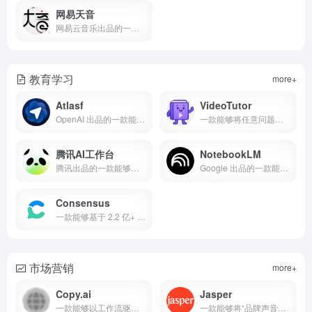
网易天音
网易云音乐出品的一款能够一键写歌并完成词曲编唱混与分轨导出的 AI 音乐创作平台
教育学习
more+
Atlasf
VideoTutor
OpenAI 出品的一款能够在浏览器内即开即用地总结、检索与自动执行网页任务的 AI 浏览器
一款能够将任意问题即时生成多语言、可视化教学视频的 AI 教育产品
腾讯AI工作台
NotebookLM
腾讯出品的一款能够把“检索—理解—写作—沉淀”整合到同一知识库工作流中的多端AI工作台
Google 出品的一款能够把你上传的资料转化为可追溯引用的研究笔记、音/视频概览与结构化报告的 AI 笔记工具
Consensus
一款能够基于 2.2 亿+ 学术论文给出可追溯、可视化证据答案的 AI 研究搜索引擎
市场营销
more+
Copy.ai
Jasper
一款能够以工作流驱动自动化市场与销售全链路、并保持品牌一致性的 GTM AI 平台
一款能够将“品牌声音+知识上下文+工作流/智能体”整合到营销内容生产与分发中的企业级内容自动化平台