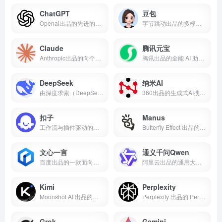
ChatGPT
豆包
Openai出品的先进的多模态AI助手，通过自然对话帮助用户完成写作、编程、研究和创作任务的智能工具。
字节跳动出品的多模态 AI 助手与模型平台“豆包”，面向个人与企业提供对话、写作、编程、文档与音视频生成等一站式智能能力。
Claude
腾讯元宝
Anthropic出品的向个人与企业的通用 AI 助手，擅长“延展思考+多模态+代码协作”，可在 Web/移动/桌面与云端 API 上完成研究、文档/表格/PPT 生成、代码编辑与智能代理任务。
腾讯出品的全能 AI 助手，基于“混元”大模型并提供 DeepSeek+ 深度思考与腾讯生态联网搜索，覆盖写作、学习与办公全场景。
DeepSeek
纳米AI
由深度求索（DeepSeek）推出的通用与推理一体 AI 平台，主打“开源 + 低价 + 工程化实用”， 在长上下文与深度推理上的高性价比著称
360出品的生成式AI搜索与创作平台，以“多智能体蜂群+超级搜索智能体”直接给答案并一体化生成报告/图片/视频
扣子
Manus
工作流与插件驱动的多渠道AI智能体开发与发布平台
Butterfly Effect 出品的通用 AI 代理平台，可把“想法→规划→执行”端到端落地，用于研究写作与跨应用自动化。
文心一言
通义千问Qwen
百度出品的一款面向大众与企业的中文多模态 AI 助手，支持“深度搜索+多工具调用”完成专业级检索与推理。
阿里云出品的通用大模型助手，擅长 1M 长上下文与多模态理解，支持思考/非思考双模推理与企业级 API 落地。
Kimi
Perplexity
Moonshot AI 出品的中文智能助手，擅长长文本理解与深度研究的多模态对话工具。
Perplexity 出品的 Perplexity 是一款“实时联网+引用溯源”的对话式搜索与研究助手，结合 Research/Deep Research 与 Comet 浏览器把“检索—分析—执行”打通
Grok
Gemini