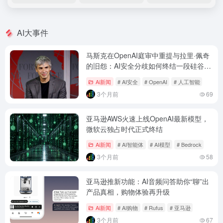
AI大事件
马斯克在OpenAI庭审中重提与拉里·佩奇
的旧怨：AI安全分歧如何终结一段硅谷友
谊
Ai新闻
# AI安全
# OpenAI
# 人工智能
3个月前
69
亚马逊AWS火速上线OpenAI最新模型，
微软云独占时代正式终结
Ai新闻
# AI智能体
# AI模型
# Bedrock
3个月前
58
亚马逊推新功能：AI音频问答助你“聊”出
产品真相，购物体验再升级
Ai新闻
# AI购物
# Rufus
# 亚马逊
3个月前
67