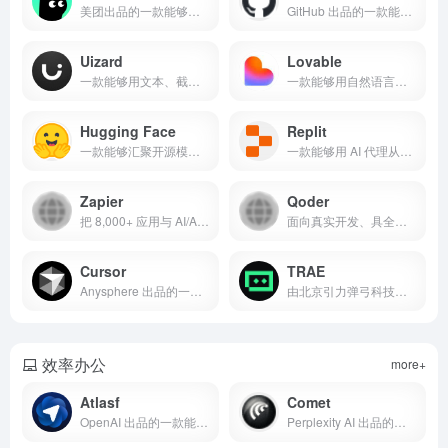
美团出品的一款能够通过对话零代码生成、编辑并一键部署 Web 应用的 AI 编程智能体平台
GitHub 出品的一款能够在 IDE、终端与 GitHub 平台上进行多模型对话编程、自动补全与代理式交付的 AI 编程助手产品
Uizard
Lovable
一款能够用文本、截图与手绘线框快速生成多屏 UI/原型并支持协作交付的 AI 设计工具
一款能够用自然语言快速生成、编辑并托管全栈应用的 AI 开发平台
Hugging Face
Replit
一款能够汇聚开源模型与数据、并提供从训练到高性能推理全栈工具与托管服务的产品
一款能够用 AI 代理从自然语言自动构建、测试并上线应用的云端开发平台
Zapier
Qoder
把 8,000+ 应用与 AI/Agents 编排到同一工作流、用可视化方式搭建表单与数据系统的自动化平台
面向真实开发、具全局理解与代理协作的AI编码工具。
Cursor
TRAE
Anysphere 出品的一款能够以多代理协作与自研模型 Composer 驱动端到端“AI 写代码”的 IDE 与工程代理平台
由北京引力弹弓科技有限公司出品的 AI 原生 IDE「TRAE」，以智能体与上下文工程驱动，从需求到上线的一体化自动化编程工具。
效率办公
more+
Atlasf
Comet
OpenAI 出品的一款能够在浏览器内即开即用地总结、检索与自动执行网页任务的 AI 浏览器
Perplexity AI 出品的一款能够在浏览器内完成检索、理解与自动执行网页任务的个人 AI 浏览器