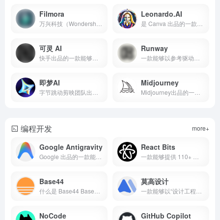
Filmora
Leonardo.AI
万兴科技（Wondershare）出品的一款能够以 AI 提效完成“从素材到成片”的跨平台视频编辑器
是 Canva 出品的一款能够以 Phoenix 自研模型与 Alchemy 流水线生成高质量图像与视频，并支持团队协作与开发者 API 的视觉创作平台。
可灵 AI
Runway
快手出品的一款能够以文本/图像快速生成与编辑高质量视频的多模态创作平台
一款能够以参考驱动实现可控一致性的视频与图像生成、并提供工作流与应用级编辑能力的创作平台
即梦AI
Midjourney
字节跳动剪映团队出品的一款能够把文字或图片一键生成高质量图片与短视频，并在智能画布中完成多元素合成与精修%的产品
Midjourney出品的一款能够以文本生成高质量图像并支持将图像动画化为短视频的创意生成平台。
编程开发
more+
Google Antigravity
React Bits
Google 出品的一款能够以多代理自动化执行与验证端到端开发任务的 Agent-first 编程平台
一款能够提供 110+ 动画与交互 React 组件、支持 JS/TS 与 CSS/Tailwind 四种变体并可通过 CLI 一键集成的开源产品
Base44
莫高设计
什么是 Base44 Base44 是一款由以色列创业者 M...
一款能够以“设计工程化+AI 整页生成”连接设计与研发全链路的协同设计平台
NoCode
GitHub Copilot