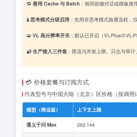
🔁
善用 Cache 与 Batch
：相同前缀对话或模板推理
🧪
思考模式分级启用
：先用非思考模式跑通流程，仅
🧩
VL 高分辨率开关
：默认已开启（VL-Plus/3
🔐
生产接入三件套
：限流与并发上限、日志与审计、区
💳 价格套餐与订阅方式
代表型号与中国大陆（北京）区价格（按调用
模型（商业版）
上下文上限
通义千问 Max
262,144