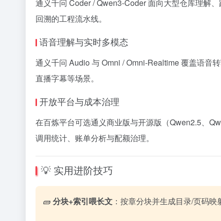
通义千问 Coder / Qwen3-Coder 面向大
回溯的工程流水线。
语音理解与实时多模态
通义千问 Audio 与 Omni / Omni-Rea
直播字幕等场景。
开放平台与成本治理
在百炼平台可选通义商业版与开源版（Qwen2.5、Qw
调用统计、账单分析与配额治理。
💡 实用进阶技巧
🧱
分块+索引喂长文
：按章分块并生成目录/页码