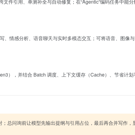
型仓库理解、跨文件引用、单测补全与自动修复；在“Agentic”编码
ltime 覆盖语音转写、情感分析、语音聊天与实时多模态交互；可将语
en3），并结合 Batch 调度、上下文缓存（Cache）、节省
映射；总问询前让模型先输出提纲与引用占位，最后再合并写作，