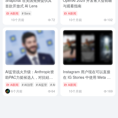
Snapchat 在美国免费提供其
OpenAI 2025 开发者大会前瞻
首款开放式 AI Lens
与观看指南
Ai新闻
# Sora
Ai新闻
10个月前
72
10个月前
102
AI监管战火升级：Anthropic资
Instagram 用户现在可以直接
助PAC力挺候选人，对抗硅谷
在 IG Stories 中使用 Meta AI
巨头支持的超级政治行动委员
编辑工具
Ai新闻
# AI治理
# AI监管
# AI行业分裂
Ai新闻
会
6个月前
64
10个月前
169