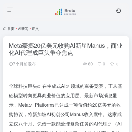
首页
•
Ai新闻
•
正文
Meta豪掷20亿美元收购AI新星Manus，商业
化AI代理成巨头争夺焦点
7个月前发布
80
0
0
全球
科技巨头
在
生成式AI
领域的军备竞赛，正从基
础模型转向更具商业价值的应用层。最新市场消息显
示，
Meta
Platforms已达成一项价值约20亿美元的收
购协议，将新加坡AI初创公司Manus收入囊中。这家成
立仅八个月、凭借一款能处理复杂任务的
AI代理
（AI