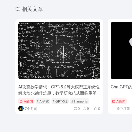
相关文章
AI攻克数学猜想：GPT-5.2等大模型正系统性
ChatG
解决埃尔德什难题，数学研究范式面临重塑
Ai新闻
# AI研究
# GPT-5.2
# Harmonic
Ai新闻
7个月前
0
91
0
9个月前