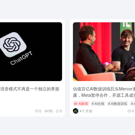
PT的语音模式不再是一个独立的界面
估值百亿AI数据训练巨头Merco
露，Meta暂停合作，开源工具成
Ai新闻
# AI合规
# AI数据训练
#
0
95
0
4个月前
0