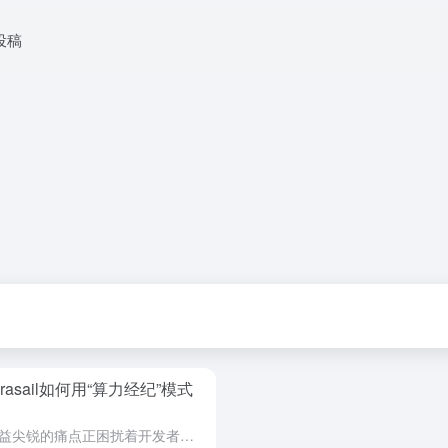
投稿
asail如何用“算力经纪”模式
在生成式AI应用开发领域，一个日益尖锐的痛点正困扰着开发者：推理（Inference）成本正以惊人的速度吞噬着预算。当开发者每天需要处理数百亿个令牌（Token）时，对算力的需求变得极其简单而迫切...