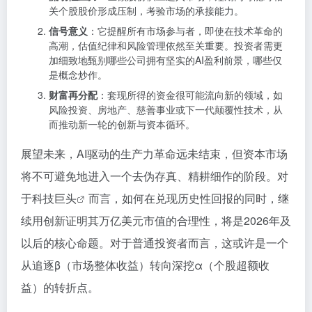
关个股股价形成压制，考验市场的承接能力。
信号意义
：它提醒所有市场参与者，即使在技术革命的
高潮，估值纪律和风险管理依然至关重要。投资者需更
加细致地甄别哪些公司拥有坚实的AI盈利前景，哪些仅
是概念炒作。
财富再分配
：套现所得的资金很可能流向新的领域，如
风险投资、房地产、慈善事业或下一代颠覆性技术，从
而推动新一轮的创新与资本循环。
展望未来，AI驱动的生产力革命远未结束，但资本市场
将不可避免地进入一个去伪存真、精耕细作的阶段。对
于
科技巨头
而言，如何在兑现历史性回报的同时，继
续用创新证明其万亿美元市值的合理性，将是2026年及
以后的核心命题。对于普通投资者而言，这或许是一个
从追逐β（市场整体收益）转向深挖α（个股超额收
益）的转折点。