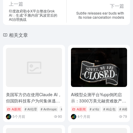
上一篇
下一篇
印度政府勒令X平台整改Grok
Subtle releases ear buds with
AI：生成“不雅内容”风波背后的
its noise cancelation models
AI治理挑战
相关文章
美国军方仍在使用Claude AI，
AI模型众测平台Yupp倒闭启
但国防科技客户为何集体逃
示：3300万美元融资难敌产品
离？
市场契合度缺失，AI赛道竞争
Ai新闻
# AI伦理
# Anthropic
# Claude AI
Ai新闻
# a16z
# AI众包
# AI模
加剧
5个月前
90
4个月前
79