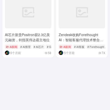
AI芯片新贵Positron获2.3亿美
Zendesk收购Forethought
元融资，剑指英伟达霸主地位
AI：智能客服代理技术整合加
速，AI客服赛道格局生变
Ai新闻
# AI推理
# AI芯片
# GPU替代方案
Ai新闻
# AI客服
# Forethought AI
6个月前
58
5个月前
74