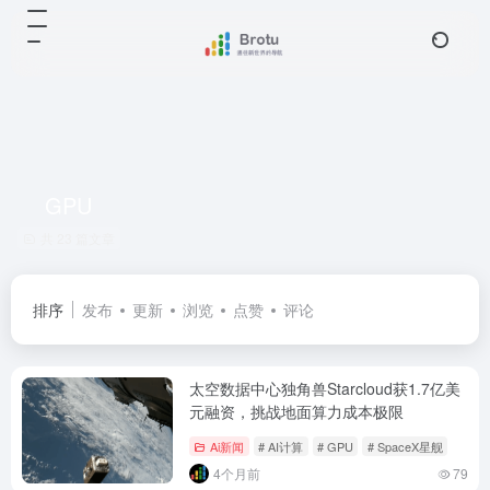
GPU
共 23 篇文章
排序
发布
更新
浏览
点赞
评论
太空数据中心独角兽Starcloud获1.7亿美
元融资，挑战地面算力成本极限
Ai新闻
# AI计算
# GPU
# SpaceX星舰
4个月前
79