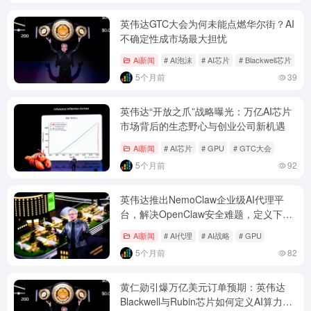
英伟达GTC大会为何未能点燃华尔街？AI
不确定性成市场最大担忧
Ai新闻
# AI泡沫
# AI芯片
# Blackwell芯片
5个月前
39
英伟达“开放之爪”战略曝光：万亿AI芯片
市场背后的生态野心与创业公司新机遇
Ai新闻
# AI芯片
# GPU
# GTC大会
5个月前
92
英伟达推出NemoClaw企业级AI代理平
台，解决OpenClaw安全难题，定义下一
代AI战略
Ai新闻
# AI代理
# AI战略
# GPU
5个月前
82
黄仁勋引爆万亿美元订单预期：英伟达
Blackwell与Rubin芯片如何定义AI算力新