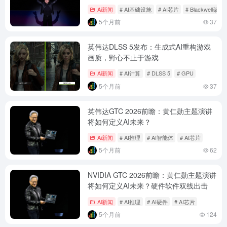
纪元
Ai新闻
# AI基础设施
# AI芯片
# Blackwell架构
5个月前
37
英伟达DLSS 5发布：生成式AI重构游戏
画质，野心不止于游戏
Ai新闻
# AI计算
# DLSS 5
# GPU
5个月前
37
英伟达GTC 2026前瞻：黄仁勋主题演讲
将如何定义AI未来？
Ai新闻
# AI推理
# AI智能体
# AI芯片
5个月前
62
NVIDIA GTC 2026前瞻：黄仁勋主题演讲
将如何定义AI未来？硬件软件双线出击
Ai新闻
# AI推理
# AI硬件
# AI芯片
5个月前
124