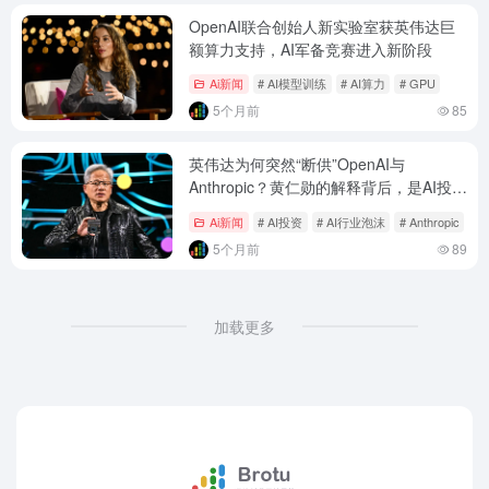
OpenAI联合创始人新实验室获英伟达巨
额算力支持，AI军备竞赛进入新阶段
Ai新闻
# AI模型训练
# AI算力
# GPU
5个月前
85
英伟达为何突然“断供”OpenAI与
Anthropic？黄仁勋的解释背后，是AI投资
泡沫的警钟
Ai新闻
# AI投资
# AI行业泡沫
# Anthropic
5个月前
89
加载更多