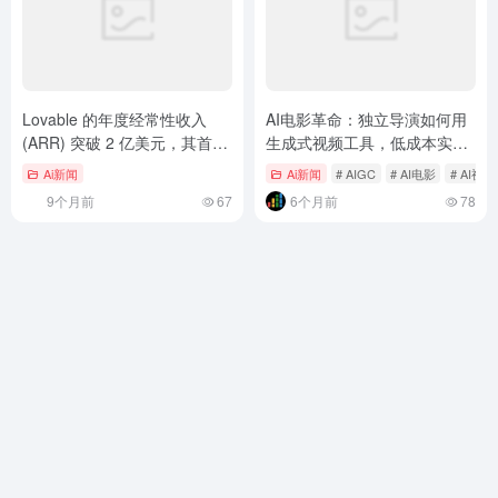
Lovable 的年度经常性收入
AI电影革命：独立导演如何用
(ARR) 突破 2 亿美元，其首席
生成式视频工具，低成本实现
执行官将成功归功于公司留在
高概念叙事？
Ai新闻
Ai新闻
# AIGC
# AI电影
# AI视
欧洲
9个月前
67
6个月前
78