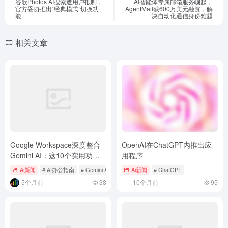
谷歌Photos AI搜索遭用户抵制，
AI智能体专属邮箱服务崛起，
官方妥协推出“经典模式”切换功
AgentMail获600万美元融资，解
能
决自动化通信身份难题
相关文章
Google Workspace深度整合
OpenAI在ChatGPT内推出应
Gemini AI：这10个实用功能
用程序
将彻底改变你的工作流
Ai新闻
# AI办公指南
# Gemini AI
# Gmail AI功能
Ai新闻
# ChatGPT
5个月前
38
10个月前
95