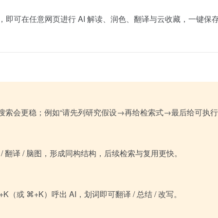
⌘ + K），即可在任意网页进行 AI 解读、润色、翻译与云收藏，一
题，深度搜索会更稳；例如“请先列研究假设→再给检索式→最后给可执行
/ 翻译 / 脑图，形成同构结构，后续检索与复用更快。
或 ⌘+K）呼出 AI，划词即可翻译 / 总结 / 改写。