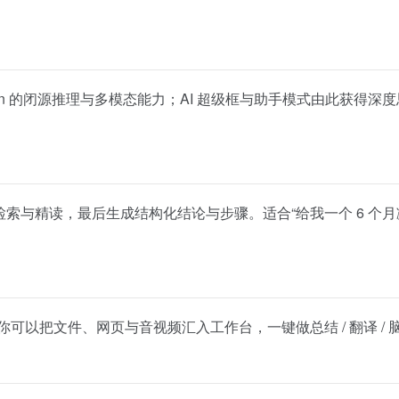
Qwen 的闭源推理与多模态能力；AI 超级框与助手模式由此获
检索与精读，最后生成结构化结论与步骤。适合“给我一个 6 个
配）；你可以把文件、网页与音视频汇入工作台，一键做总结 / 翻译 /