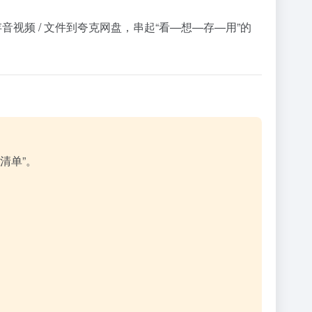
键保存音视频 / 文件到夸克网盘，串起“看—想—存—用”的
清单”。