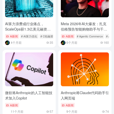
AI算力浪费成行业痛点，
Meta 2026年AI大爆发：扎克
ScaleOps获1.3亿美元融资，
伯格预告智能购物助手与千亿
以全自动平台优化云与GPU资
美元基建投入
Ai新闻
# AI算力优化
# C轮融资
# DevOps自动化
Ai新闻
# Agentic Commerce
# A
源
4个月前
35
6个月前
160
微软将Anthropic的人工智能技
Anthropic将Claude代码助手引
术加入Copilot
入网页端
Ai新闻
Ai新闻
11个月前
57
9个月前
74