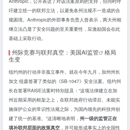
Anthropic，公开表达了对该法案原则的支持，但同时呼
吁建立统一的联邦立法，以避免各州法规不一造成的合
规困境。Anthropic的外部事务负责人曾表示，两大州相
继立法凸显了安全问题的至关重要性，应激励国会在此
基础上采取行动。
州际竞赛与联邦真空：美国
AI监管
格局
生变
纽约州的行动并非孤立事件。就在今年九月，加州州长
加文·纽森签署了类似的《SB-1047》安全法案。纽约州
长在签署RAISE法案时特别提及：“这项法律建立在加
州近期采用的框架之上，在联邦政府行动滞后、未能实
施保护公众的常识性法规之际，为国内领先的科技州创
建了统一的基准。”这清晰地表明，
州一级的监管正在
填补联邦层面的政策真空
，并可能形成事实上的全国性