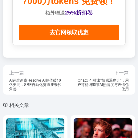
7000万tokens 免费领！
25%折扣卷
额外赠送
去官网领取优惠
上一篇
下一篇
AI运维新贵Resolve AI估值破10
ChatGPT推出“情感温度计”：用
亿美元，SRE自动化赛道迎来独
户可精细调节AI热情度与表情包
角兽
使用
相关文章