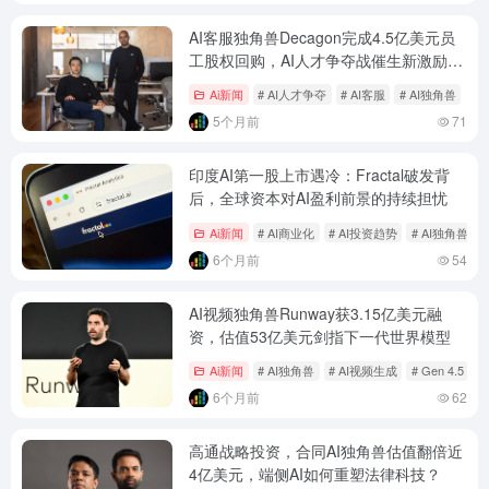
AI客服独角兽Decagon完成4.5亿美元员
工股权回购，AI人才争夺战催生新激励模
式
Ai新闻
# AI人才争夺
# AI客服
# AI独角兽
5个月前
71
印度AI第一股上市遇冷：Fractal破发背
后，全球资本对AI盈利前景的持续担忧
Ai新闻
# AI商业化
# AI投资趋势
# AI独角兽
6个月前
54
AI视频独角兽Runway获3.15亿美元融
资，估值53亿美元剑指下一代世界模型
Ai新闻
# AI独角兽
# AI视频生成
# Gen 4.5
6个月前
62
高通战略投资，合同AI独角兽估值翻倍近
4亿美元，端侧AI如何重塑法律科技？