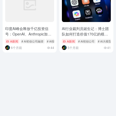
印度AI峰会释放千亿投资信
AI行业裁判员诞生记：博士团
号：OpenAI、Anthropic加速
队如何打造价值170亿的模型
布局，本土巨头百亿押注数据
竞技场
Ai新闻
# AI初创公司融资
# AI投资
# AI模型
Ai新闻
# AI初创公司
# AI大模型
中心
6个月前
44
5个月前
41