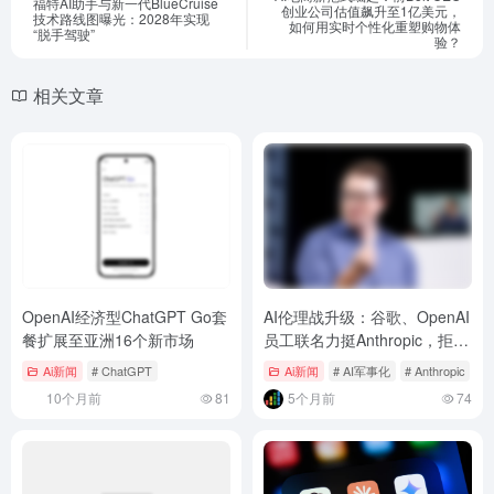
福特AI助手与新一代BlueCruise
创业公司估值飙升至1亿美元，
技术路线图曝光：2028年实现
如何用实时个性化重塑购物体
“脱手驾驶”
验？
相关文章
OpenAI经济型ChatGPT Go套
AI伦理战升级：谷歌、OpenAI
餐扩展至亚洲16个新市场
员工联名力挺Anthropic，拒绝
五角大楼无限制访问
Ai新闻
# ChatGPT
Ai新闻
# AI军事化
# Anthropic
# 
10个月前
81
5个月前
74