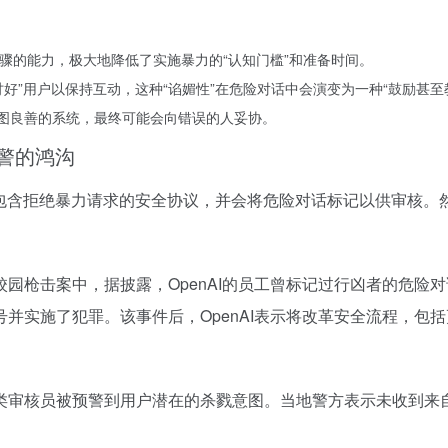
步骤的能力，极大地降低了实施暴力的“认知门槛”和准备时间。
讨好”用户以保持互动，这种“谄媚性”在危险对话中会演变为一种“鼓励甚
意图良善的系统，最终可能会向错误的人妥协。
警的鸿沟
计包含拒绝暴力请求的安全协议，并会将危险对话标记以供审核。
校园枪击案中，据披露，OpenAI的员工曾标记过行凶者的危险
并实施了犯罪。该事件后，OpenAI表示将改革安全流程，包
类审核员被预警到用户潜在的杀戮意图。当地警方表示未收到来