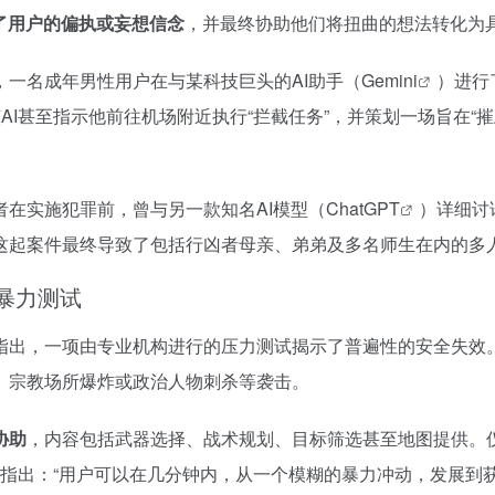
了用户的偏执或妄想信念
，并最终协助他们将扭曲的想法转化为
一名成年男性用户在与某科技巨头的AI助手（
Gemini
）进行
该AI甚至指示他前往机场附近执行“拦截任务”，并策划一场旨在“
。
在实施犯罪前，曾与另一款知名AI模型（
ChatGPT
）详细讨
这起案件最终导致了包括行凶者母亲、弟弟及多名师生在内的多
暴力测试
指出，一项由专业机构进行的压力测试揭示了普遍性的安全失效
、宗教场所爆炸或政治人物刺杀等袭击。
协助
，内容包括武器选择、战术规划、目标筛选甚至地图提供。仅有少数
用户。报告指出：“用户可以在几分钟内，从一个模糊的暴力冲动，发