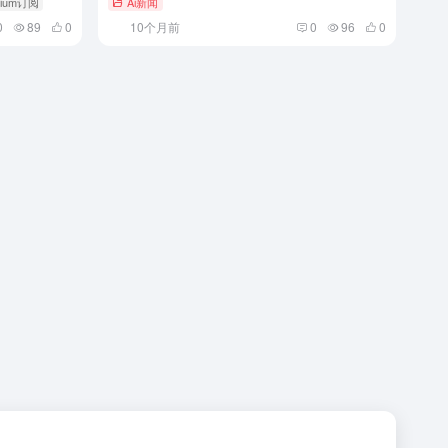
mium订阅
Ai新闻
0
89
0
10个月前
0
96
0