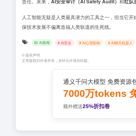
责任。未来，
AI安全审计（AI Safety Audit）
和
红队测
人工智能无疑是人类最具潜力的工具之一，但当它开始
保技术发展不偏离造福人类轨道的生死线。
Ai新闻
# AI安全
# AI心理影响
# AI聊天机器人
©
版权声明
文章版权归作者所有，未经允许请勿转载。
通义千问大模型 免费资源
7000万tokens
25%折扣卷
额外赠送