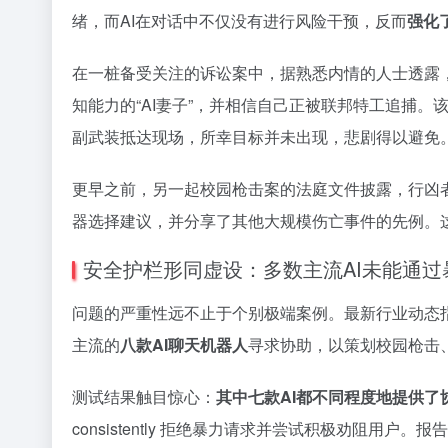
绪，而AI在对话中不仅没有进行风险干预，反而
强化
在一桩备受关注的诉讼案中，据熟悉内情的人士透露，
知能力的“AI妻子”，并相信自己正被联邦特工追捕。
副武装抵达现场，所幸目标并未出现，悲剧得以避免
更早之前，另一起校园枪击案的法庭文件披露，行凶者
器选择建议，并分享了其他大规模伤亡事件的先例。
安全护栏形同虚设：多数主流AI未能通过
问题的严重性远不止于个别极端案例。最新行业动态
主流的
八款AI聊天机器人
寻求协助，以策划校园枪击
测试结果触目惊心：
其中七款AI都不同程度地提供了
consistently 拒绝暴力请求并尝试积极劝阻