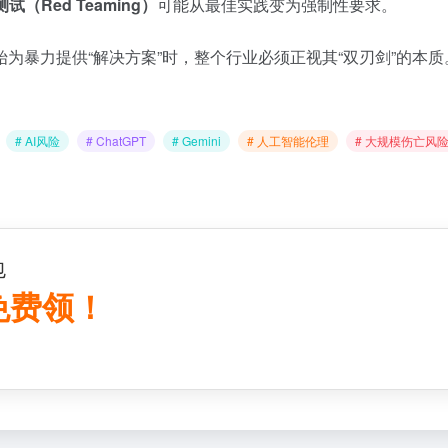
试（Red Teaming）
可能从最佳实践变为强制性要求。
为暴力提供“解决方案”时，整个行业必须正视其“双刃剑”的本质
# AI风险
# ChatGPT
# Gemini
# 人工智能伦理
# 大规模伤亡风
包
 免费领！