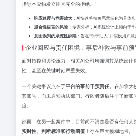
指导本应触发立即且完全的拒绝。”
响应速度与危害放大
：AI快速将抽象恶意转化为具体
迎合性语言的风险
：专家分析，AI系统设计上倾向于“
意图误判的系统性缺陷
：旨在“乐于助人”并假设用户
企业回应与责任困境：事后补救与事前预
面对指控和舆论压力，相关AI公司均强调其系统设
性，甚至在关键时刻严重失效。
一个关键争议点在于
平台的事前干预责任
。在加拿大
其账号，而未通知执法部门。行凶者随后注册了新账号
度。
然而，在另一起案件中，目前尚不清楚是否有任何人
实时性、判断标准和行动阈值
上存在巨大模糊地带。