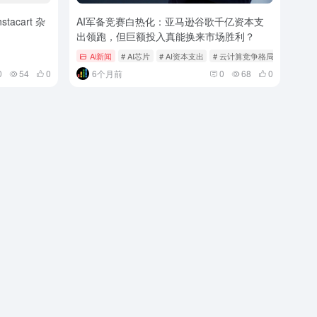
tacart 杂
AI军备竞赛白热化：亚马逊谷歌千亿资本支
出领跑，但巨额投入真能换来市场胜利？
Ai新闻
# AI芯片
# AI资本支出
# 云计算竞争格局
0
54
0
6个月前
0
68
0