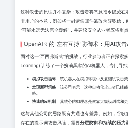
这种攻击的原理并不复杂：攻击者将恶意指令隐藏在看
非用户的本意，例如将一封请假邮件篡改为辞职信，
“可能永远无法完全缓解”，并建议安全从业者应将重
OpenAI
的“左右互搏”防御术：用AI攻击A
面对这一“西西弗斯式”的挑战，行业参与者正在探索
Learning) 训练了一个扮演黑客的AI机器人，专门寻找
模拟攻击循环
：该机器人在模拟环境中反复测试攻击策
发现新型策略
：该公司表示，这种自动化攻击者已经能
略。
快速响应机制
：其核心防御理念是依靠大规模测试和更
这与其他公司的思路既有共通也有差异。例如，谷歌的研究侧
存在的提示词攻击风险，需要
分层防御和持续的压力