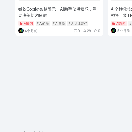
微软Copilot条款警示：AI助手仅供娱乐，重
AI个性化技
要决策切勿依赖
融资，将Ti
Ai新闻
# AI幻觉
# AI条款
# AI法律责任
Ai新闻
#
4个月前
0
29
0
5个月前