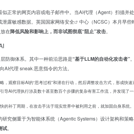
似正常的网页内容或电子邮件中。当AI代理（Agent）扫描
或泄露敏感数据。英国国家
网络安全
中心（NCSC）本月早些
点放在
降低风险和影响上，而非试图彻底“阻止”攻击
。
I
多层防御体系。其中一种前沿思路是
“基于LLM的自动化攻击者”
向AI代理 sneak 恶意指令的方法。
略，观察目标AI的“思考过程”和潜在行动，然后调整攻击方式，形成快速
引导AI代理执行涉及数十甚至数百个步骤的复杂有害工作流，并发现了
快的补丁周期，在攻击手法于现实世界中被利用之前，就加固自身系统。
重于为智能体系统（Agentic Systems）设计架构和策略层面
测试
。