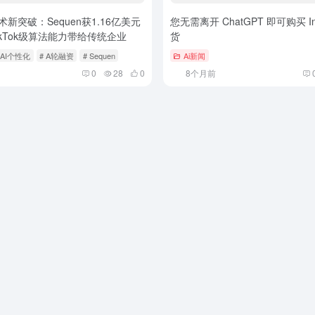
术新突破：Sequen获1.16亿美元
您无需离开 ChatGPT 即可购买 Ins
kTok级算法能力带给传统企业
货
 AI个性化
# A轮融资
# Sequen
Ai新闻
0
28
0
8个月前