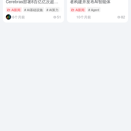
Cerebras部署8百亿亿次超级
者构建并发布AI智能体
计算机，重塑主权AI竞争格局
Ai新闻
# AI基础设施
# AI算力
# Cerebras
Ai新闻
# Agent
6个月前
51
10个月前
82