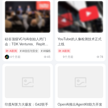
硅谷顶级VC与AI创始人闭门
YouTube的人像检测技术正式
会：TDK Ventures、Replit
上线
CEO等揭秘2024投资与创业风
Ai新闻
# AI信任与安全
# AI编程
# CVC投资逻辑
Ai新闻
向
4个月前
45
9个月前
78
印度AI算力大爆发：G42联手
OpenAI推出AgentKit助力开发