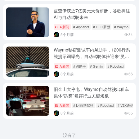
皮查伊获近7亿美元天价薪酬，谷歌押注
AI与自动驾驶未来
Ai新闻
# Alphabet
# CEO薪酬
# Waymo
5个月前
34
Waymo秘密测试车内AI助手，1200行系
统提示词曝光，自动驾驶体验迎来“灵魂
伴侣”？
Ai新闻
# AI助手
# Gemini
# Robotaxi
8个月前
66
旧金山大停电，Waymo自动驾驶出租车
集体“趴窝”暴露行业关键短板
Ai新闻
# L4自动驾驶
# Robotaxi
# V2X通信
8个月前
65
没有了