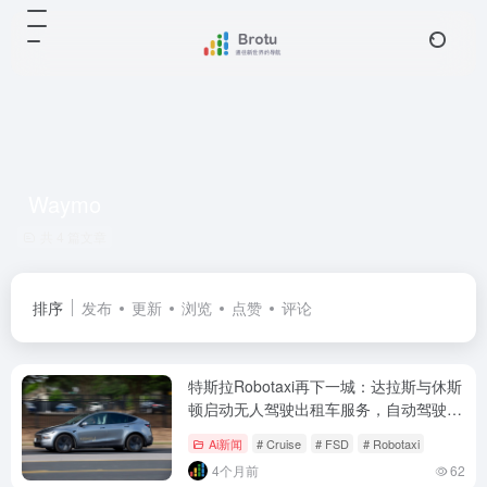
Waymo
共 4 篇文章
排序
发布
更新
浏览
点赞
评论
特斯拉Robotaxi再下一城：达拉斯与休斯
顿启动无人驾驶出租车服务，自动驾驶商
业化加速
Ai新闻
# Cruise
# FSD
# Robotaxi
4个月前
62