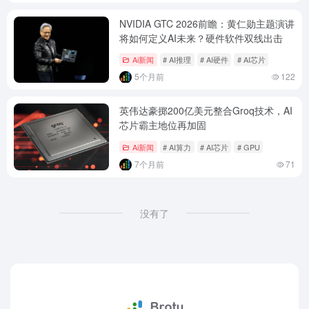
NVIDIA GTC 2026前瞻：黄仁勋主题演讲
将如何定义AI未来？硬件软件双线出击
Ai新闻
# AI推理
# AI硬件
# AI芯片
5个月前
122
英伟达豪掷200亿美元整合Groq技术，AI
芯片霸主地位再加固
Ai新闻
# AI算力
# AI芯片
# GPU
7个月前
71
没有了