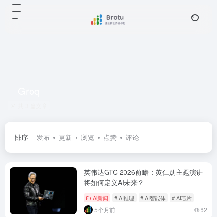
Groq
共 3 篇文章
排序
发布
更新
浏览
点赞
评论
英伟达GTC 2026前瞻：黄仁勋主题演讲
将如何定义AI未来？
Ai新闻
# AI推理
# AI智能体
# AI芯片
5个月前
62