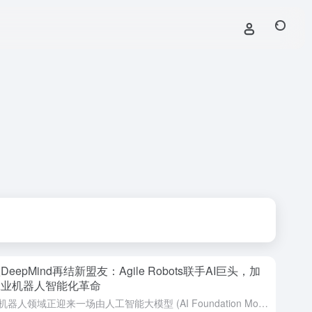
DeepMind再结新盟友：Agile Robots联手AI巨头，加
工业机器人智能化革命
工业机器人领域正迎来一场由人工智能大模型 (AI Foundation Models)驱动的深刻变革。最新市场动态显示，全球领先的机器人解决方案提供商Agile Robots已与人工智能研究巨头Goo...