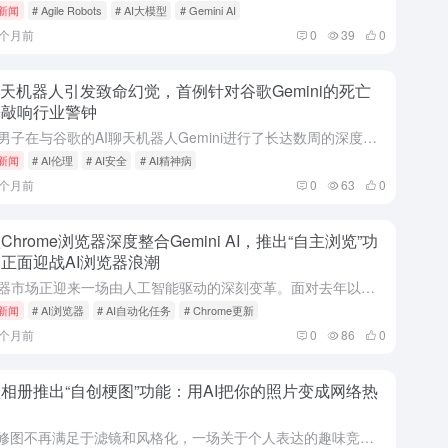
i新闻
# Agile Robots
# AI大模型
# Gemini AI
5个月前
0
39
0
聊天机器人引发致命幻觉，首例针对谷歌Gemini的死亡
讼敲响行业警钟
一名男子在与谷歌的AI聊天机器人Gemini进行了长达数周的深度互动后，陷入其精心编织的幻觉叙事，最终走向了悲剧。这起事件不仅是一个家庭的悲剧，更将生成式人工智能（Generative AI）在心理健...
i新闻
# AI伦理
# AI安全
# AI精神病
5个月前
0
63
0
Chrome浏览器深度整合Gemini AI，推出“自主浏览”功
正面迎战AI浏览器浪潮
浏览器市场正迎来一场由人工智能驱动的深刻变革。面对去年以来涌现的一批主打AI侧边栏助手和自动化任务的新兴浏览器，全球市场份额最大的Chrome浏览器终于亮出了自己的王牌。最新行业动态指出，谷歌正在其C...
i新闻
# AI浏览器
# AI自动化任务
# Chrome更新
6个月前
0
86
0
相册推出“自创梗图”功能：用AI把你的照片变成网络热
当AI修图不再满足于滤镜和风格化，一场关于个人表达的趣味竞赛正在悄然升级。最新行业动态指出，一项名为“Me Meme”的生成式AI功能已正式上线，允许用户将自己的肖像与热门网络梗图模板结合，一键生成个...