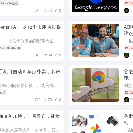
# Google生态
A
0
43
0
合Gemini AI：这10个实用功能将
AI
诉
当办公软件从工具演变为智能助手，一场关于效率的静默革命正在发生。最新行业动态指出，人工智能已深度融入主流办公套件的核心场景，从文档撰写、邮件处理到会议管理，一系列基于大语言模型（Large Langu...
# Gmail AI功能
A
0
39
0
roid手机可自动叫车点外卖，多步
谷歌
能，
在智能手机上，你是否厌倦了在不同应用间反复切换，只为完成一个简单的任务？现在，人工智能助手 (AI Assistant)正在尝试接管这一切。最新行业动态指出，谷歌旗下的Gemini AI近期获得了一系...
ni AI
A
0
79
0
mini AI加持，二月发布，能看
谷歌
梗
苹果的语音助手Siri，即将迎来其诞生以来最重大的一次变革。最新行业动态指出，苹果计划在二月下旬正式发布由谷歌Gemini人工智能模型驱动的全新Siri版本。这次升级被内部视为Siri首次真正兑现苹果...