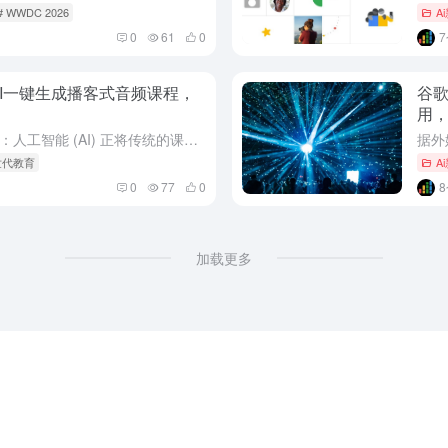
# WWDC 2026
A
0
61
0
 AI一键生成播客式音频课程，
谷歌
用，
教育科技领域迎来一项颠覆性创新：人工智能 (AI) 正将传统的课堂讲义，实时转化为深受年轻一代喜爱的播客节目。最新行业动态指出，一项集成于主流教学平台的新功能，允许教师利用大语言模型，快速生成包含访谈...
Z世代教育
A
0
77
0
加载更多