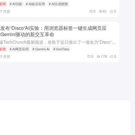
i新闻
# AI功能
# AI娱乐应用
# AI生成梗图
7个月前
0
61
0
发布“Disco”AI实验：用浏览器标签一键生成网页应
Gemini驱动的新交互革命
据外媒TechCrunch最新报道，谷歌于近日推出了一项名为“Disco”的全新人工智能实验项目。这项由谷歌最新大模型Gemini驱动的工具，旨在彻底改变用户与浏览器的交互方式：它能够将用户打开的多个...
i新闻
# AI网页应用
# Gemini AI
# GenTabs
8个月前
0
178
0