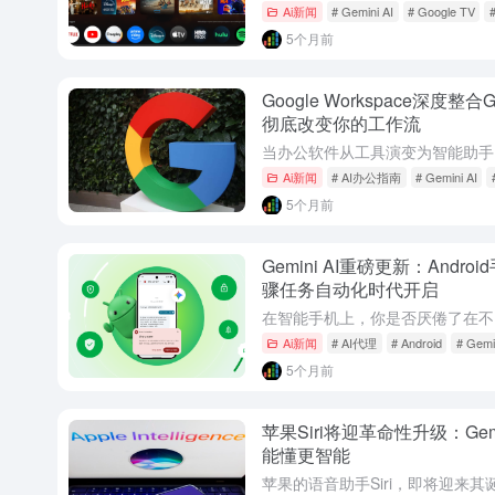
Ai新闻
# Gemini AI
# Google TV
5个月前
Google Workspace深度整
彻底改变你的工作流
Ai新闻
# AI办公指南
# Gemini AI
5个月前
Gemini AI重磅更新：And
骤任务自动化时代开启
Ai新闻
# AI代理
# Android
# Gemi
5个月前
苹果Siri将迎革命性升级：Ge
能懂更智能