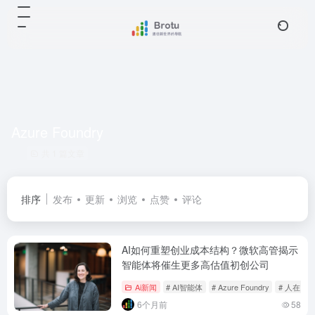
Azure Foundry
共 1 篇文章
排序
发布
更新
浏览
点赞
评论
AI如何重塑创业成本结构？微软高管揭示
智能体将催生更多高估值初创公司
Ai新闻
# AI智能体
# Azure Foundry
# 人在回
6个月前
58