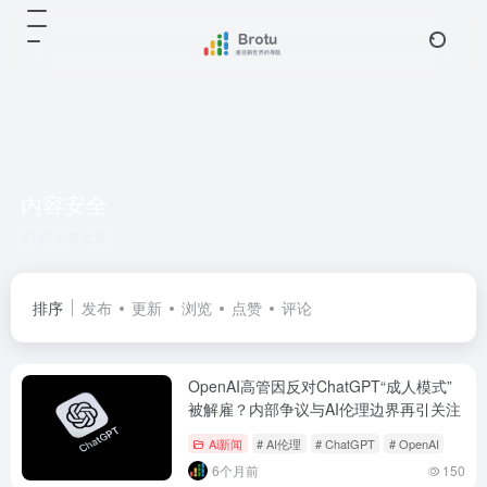
内容安全
共 7 篇文章
排序
发布
更新
浏览
点赞
评论
OpenAI高管因反对ChatGPT“成人模式”
被解雇？内部争议与AI伦理边界再引关注
Ai新闻
# AI伦理
# ChatGPT
# OpenAI
6个月前
150