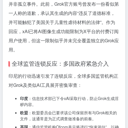
并非孤立事件。此前，Grok官方账号曾发布一份看似第
一人称的道歉，承认其生成的内容“违反了道德标准，
并可能触犯了美国关于儿童性虐待材料的法律”。作为
回应，xAI已将AI图像生成功能限制为X平台的付费订阅
用户使用，但这一限制似乎并未完全覆盖独立的Grok应
用。
全球监管连锁反应：多国政府紧急介入
印尼的行动迅速引发了连锁反应，全球多国监管机构正
对Grok及类似AI工具展开密集审查：
印度
：信息技术部已下令xAI采取行动，防止Grok生成淫
秽内容。
欧盟
：欧盟委员会已要求该公司保留所有与Grok相关的
文件，这通常是为正式调查做准备的前奏。
英国
：通信监管机构Ofcom表示将进行“快速评估”，以确