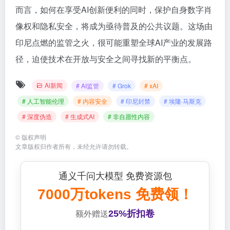
而言，如何在享受AI创新便利的同时，保护自身数字肖
像权和隐私安全，将成为亟待普及的公共议题。这场由
印尼点燃的监管之火，很可能重塑全球AI产业的发展路
径，迫使技术在开放与安全之间寻找新的平衡点。
Ai新闻
# AI监管
# Grok
# xAI
# 人工智能伦理
# 内容安全
# 印尼封禁
# 埃隆·马斯克
# 深度伪造
# 生成式AI
# 非自愿性内容
©
版权声明
文章版权归作者所有，未经允许请勿转载。
通义千问大模型 免费资源包
7000万tokens 免费领！
25%折扣卷
额外赠送