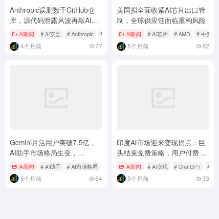
Anthropic误删数千GitHub仓
美国拟全面收紧AI芯片出口管
库，源代码泄露风波再敲AI安
制，全球供应链面临重构风险
全警钟
Ai新闻
# AI安全
# Anthropic
# Claude Code
Ai新闻
# AI芯片
# AMD
# 中美
4个月前
77
5个月前
82
Gemini月活用户突破7.5亿，
印度AI市场迎来变现拐点：巨
AI助手市场格局生变，
头结束免费策略，用户付费意
ChatGPT迎来最强挑战者
愿成关键考验
Ai新闻
# AI助手
# AI市场格局
# ChatGPT
Ai新闻
# AI变现
# ChatGPT
# Ge
6个月前
64
5个月前
33