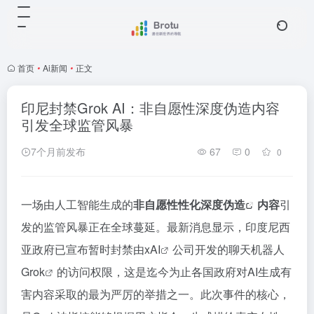
首页
•
Ai新闻
•
正文
印尼封禁Grok AI：非自愿性深度伪造内容
引发全球监管风暴
7个月前发布
67
0
0
一场由人工智能生成的
非自愿性性化
深度伪造
内容
引
发的监管风暴正在全球蔓延。最新消息显示，印度尼西
亚政府已宣布暂时封禁由
xAI
公司开发的聊天机器人
Grok
的访问权限，这是迄今为止各国政府对AI生成有
害内容采取的最为严厉的举措之一。此次事件的核心，