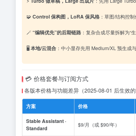
⚡
Turbo 做草稿，Large 出成片
：先用 Large Tur
🧩
Control 保构图，LoRA 保风格
：草图/结构控制
🪄
“编辑优先”的后期链路
：复杂合成尽量拆解为“生成基
🖥️
本地/云混合
：中小显存先用 Medium/XL 预生成
💳 价格套餐与订阅方式
各版本价格与功能差异（2025-08-01 后生
方案
价格
Stable Assistant ·
$9/月（或 $90/年）
Standard