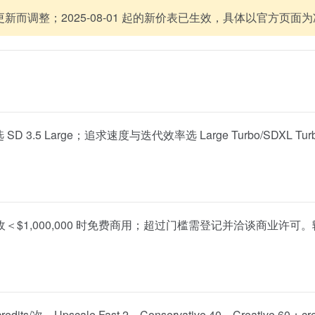
新而调整；2025-08-01 起的新价表已生效，具体以官方页面
3.5 Large；追求速度与迭代效率选 Large Turbo/SDX
织在年度营收＜$1,000,000 时免费商用；超过门槛需登记并洽谈
ts/次，Upscale Fast 2、Conservative 40、Creative 60