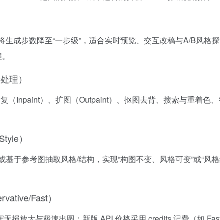
 Distillation，将生成步数降至“一步级”，适合实时预览、交互改稿与A/B风
程。
背景处理）
标擦除、局部修复（Inpaint）、扩图（Outpaint）、抠图去背、
。
Style）
导生成，或基于参考图抽取风格/结构，实现“构图不变、风格可变”或“
ative/Fast）
；新版 API 价格采用 credits 记费（如 Fast 2 credits