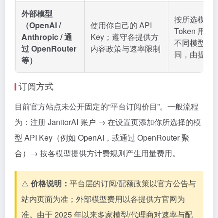
外部模型
按所选模型
（OpenAI /
使用你自己的 API
Token 用
Anthropic / 通
Key；遵守各提供方
不同模型单
过 OpenRouter
内容政策与速率限制
同，由提供
等）
订阅方式
目前官方站点未公开固定的“平台订阅价目”。一般流程
为：注册 JanitorAI 账户 → 在设置页添加你所选择的模
型 API Key（例如 OpenAI，或通过 OpenRouter 聚
合）→ 按各模型提供方计费规则产生用量费用。
⚠️
价格说明：
平台层的订阅/配额政策以官方公告与
站内页面为准；外部模型费用以各提供方官网为
准。由于 2025 年以来多家模型/代理商对速率与配