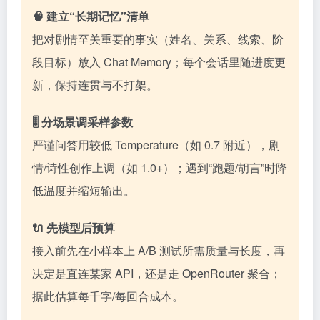
🧠 建立“长期记忆”清单
把对剧情至关重要的事实（姓名、关系、线索、阶
段目标）放入 Chat Memory；每个会话里随进度更
新，保持连贯与不打架。
🎚️ 分场景调采样参数
严谨问答用较低 Temperature（如 0.7 附近），剧
情/诗性创作上调（如 1.0+）；遇到“跑题/胡言”时降
低温度并缩短输出。
🔌 先模型后预算
接入前先在小样本上 A/B 测试所需质量与长度，再
决定是直连某家 API，还是走 OpenRouter 聚合；
据此估算每千字/每回合成本。