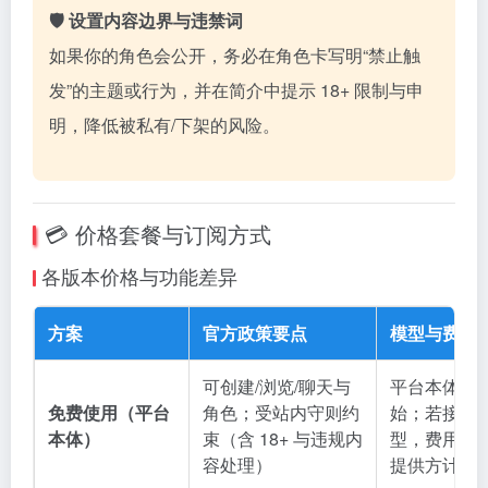
🛡️ 设置内容边界与违禁词
如果你的角色会公开，务必在角色卡写明“禁止触
发”的主题或行为，并在简介中提示 18+ 限制与申
明，降低被私有/下架的风险。
💳 价格套餐与订阅方式
各版本价格与功能差异
方案
官方政策要点
模型与费用
可创建/浏览/聊天与
平台本体可
免费使用（平台
角色；受站内守则约
始；若接入
本体）
束（含 18+ 与违规内
型，费用按各 
容处理）
提供方计费