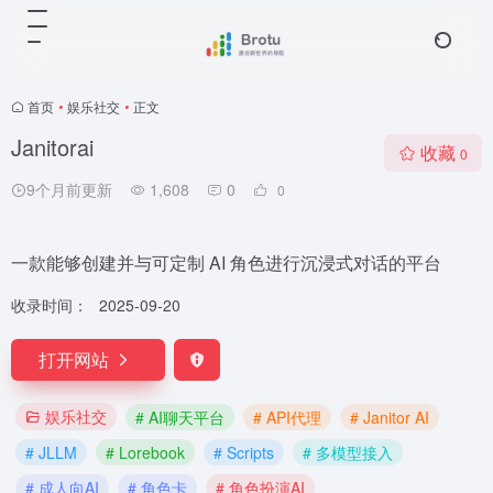
首页
•
娱乐社交
•
正文
Janitorai
收藏
0
9个月前更新
1,608
0
0
一款能够创建并与可定制 AI 角色进行沉浸式对话的平台
收录时间：
2025-09-20
打开网站
娱乐社交
# AI聊天平台
# API代理
# Janitor AI
# JLLM
# Lorebook
# Scripts
# 多模型接入
# 成人向AI
# 角色卡
# 角色扮演AI