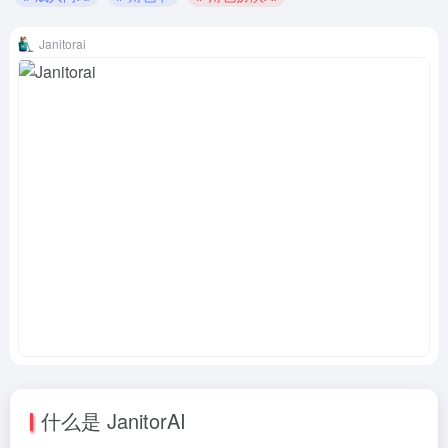
Janitorai
什么是 JanitorAI