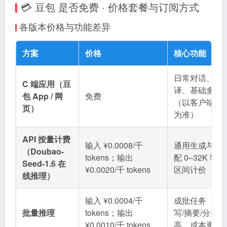
💳 豆包 是否免费 · 价格套餐与订阅方式
各版本价格与功能差异
方案
价格
核心功能
日常对话、写
C 端应用（豆
译、基础多模
包 App / 网
免费
（以客户端实
页）
为准）
API 按量计费
输入 ¥0.0008/千
通用生成与理
（Doubao-
tokens；输出
配 0–32K 输
Seed-1.6 在
¥0.0020/千 tokens
区间计价
线推理）
输入 ¥0.0004/千
成批任务（如
批量推理
tokens；输出
写/摘要/分类
¥0.0010/千 tokens
高、成本更优