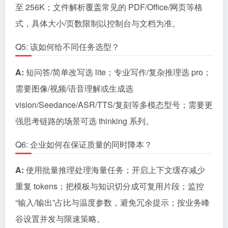
至 256K；文件解析覆盖常见的 PDF/Office/网页等格
式，具体大小/页数限制以控制台与文档为准。
Q5: 该如何给不同任务选型？
A:
短问答/简单改写选 lite；专业写作/复杂推理选 pro；
需要图像/视频/语音理解或生成选
vision/Seedance/ASR/TTS/复刻等多模态型号；需要更
强思考链路的场景可选 thinking 系列。
Q6: 企业如何在保证质量的同时降本？
A:
使用批量推理处理海量任务；开启上下文缓存减少
重复 tokens；把模板与知识切分成可复用片段；监控
“输入/输出”占比与温度参数，避免冗余提示；按业务峰
谷设置并发与限速策略。