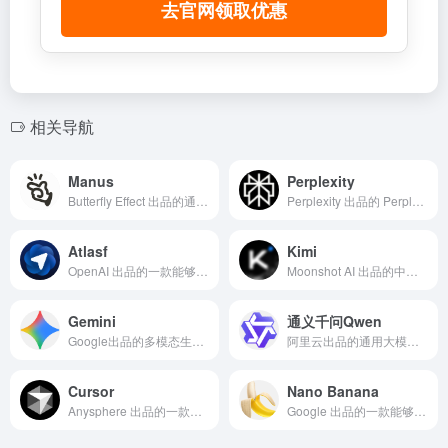
去官网领取优惠
相关导航
Manus
Perplexity
Butterfly Effect 出品的通用 AI 代理平台，可把“想法→规划→执行”端到端落地，用于研究写作与跨应用自动化。
Perplexity 出品的 Perplexity 是一款“实时联网+引用溯源”的对话式搜索与研究助手，结合 Research/Deep Research 与 Comet 浏览器把“检索—分析—执行”打通
Atlasf
Kimi
OpenAI 出品的一款能够在浏览器内即开即用地总结、检索与自动执行网页任务的 AI 浏览器
Moonshot AI 出品的中文智能助手，擅长长文本理解与深度研究的多模态对话工具。
Gemini
通义千问Qwen
Google出品的多模态生成式 AI，擅长长上下文与实时多模态交互，适用于个人创作与企业级 Agent 自动化
阿里云出品的通用大模型助手，擅长 1M 长上下文与多模态理解，支持思考/非思考双模推理与企业级 API 落地。
Cursor
Nano Banana
Anysphere 出品的一款能够以多代理协作与自研模型 Composer 驱动端到端“AI 写代码”的 IDE 与工程代理平台
Google 出品的一款能够进行多图融合、风格迁移与多轮精确编辑的 AI 图像生成与编辑产品