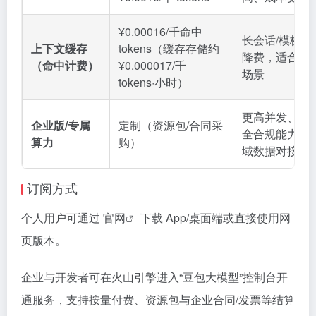
¥0.00016/千命中
长会话/模板复
上下文缓存
tokens（缓存存储约
降费，适合客服
（命中计费）
¥0.000017/千
场景
tokens·小时）
更高并发、配
企业版/专属
定制（资源包/合同采
全合规能力，
算力
购）
域数据对接
订阅方式
个人用户可通过
官网
下载 App/桌面端或直接使用网
页版本。
企业与开发者可在火山引擎进入“豆包大模型”控制台开
通服务，支持按量付费、资源包与企业合同/发票等结算