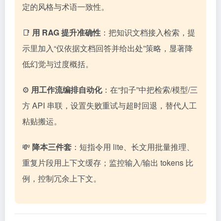
定的风格与术语一致性。
📑
用 RAG 提升准确性
：把知识文档接入检索，提
示里加入“仅依据文档回答并给出处”策略，显著降
低幻觉与过度概括。
⚙️
用工作流编排自动化
：在“扣子”中把检索/模型/三
方 API 串联，设置失败重试与超时回退，替代人工
粘贴搬运。
💸
降本三件套
：短指令用 lite、长文用批量推理、
重复片段用上下文缓存；监控输入/输出 tokens 比
例，控制冗余上下文。