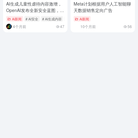
AI生成儿童性虐待内容激增，
Meta计划根据用户人工智能聊
OpenAI发布全新安全蓝图，能
天数据销售定向广告
否堵住技术漏洞？
Ai新闻
# AI安全
# AI生成内容
# OpenAI
Ai新闻
4个月前
47
10个月前
56