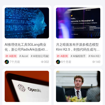
AI推理优化工具SGLang商业
月之暗面发布开源多模态模型
化，新公司RadixArk估值40亿
Kimi K2.5，剑指代码生成与智
美元，推理市场争夺战白热化
能体协作新高度
Ai新闻
# Accel
# AI初创公司融资
# AI推理优化
Ai新闻
# AI编程助手
# Kimi K2.5
7个月前
302
6个月前
140