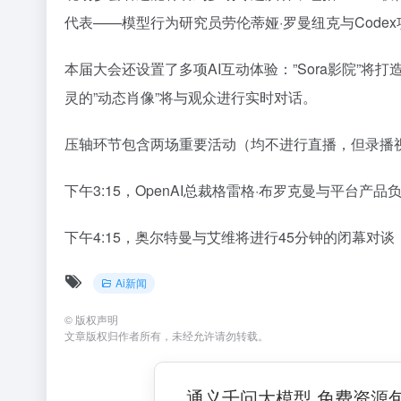
代表——模型行为研究员劳伦蒂娅·罗曼纽克与Code
本届大会还设置了多项AI互动体验：”Sora影院”
灵的”动态肖像”将与观众进行实时对话。
压轴环节包含两场重要活动（均不进行直播，但录播视频
下午3:15，OpenAI总裁格雷格·布罗克曼与平台
下午4:15，奥尔特曼与艾维将进行45分钟的闭幕对谈
Ai新闻
©
版权声明
文章版权归作者所有，未经允许请勿转载。
通义千问大模型 免费资源