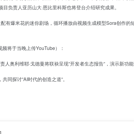
x项目负责人亚历山大·恩比里科斯也将登台介绍研究成果。
将打造配有爆米花的迷你剧场，循环播放由视频生成模型Sora创作
将于当晚上传YouTube）：
产品负责人奥利维耶·戈德曼将联袂呈现”开发者生态报告”，演示新
，共同探讨”AI时代的创造之道”。
包