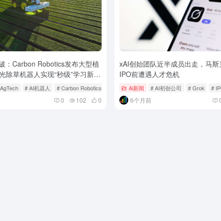
：Carbon Robotics发布大型植
xAI创始团队近半成员出走，马斯
光除草机器人实现“秒级”学习新杂
IPO前遭遇人才危机
 AgTech
# AI机器人
# Carbon Robotics
Ai新闻
# AI初创公司
# Grok
# I
0
102
0
6个月前