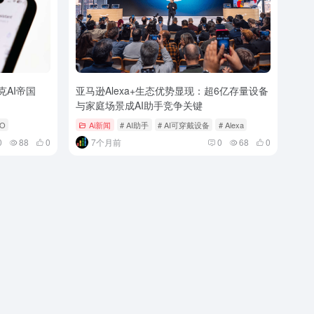
克AI帝国
亚马逊Alexa+生态优势显现：超6亿存量设备
与家庭场景成AI助手竞争关键
PO
Ai新闻
# AI助手
# AI可穿戴设备
# Alexa
0
88
0
7个月前
0
68
0