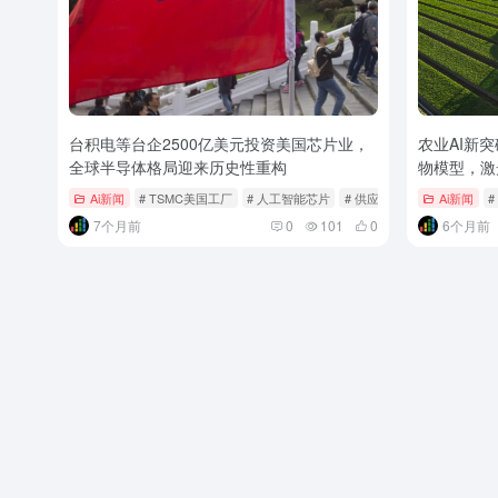
台积电等台企2500亿美元投资美国芯片业，
农业AI新突破
全球半导体格局迎来历史性重构
物模型，激
草
Ai新闻
# TSMC美国工厂
# 人工智能芯片
# 供应链
Ai新闻
#
7个月前
0
101
0
6个月前