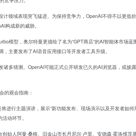
有的竞争压力。
网页设计领域表现突飞猛进。为保持竞争力，OpenAI不得不以更低
nAI构成新的威胁。
-4 Turbo模型，奥尔特曼更描绘了名为”GPT商店”的AI智能
低调，主要发布了AI语音应用接口等开发者工具升级。
发诸多猜测。OpenAI可能正式公开研发已久的AI浏览器，或
大会的观会指南：
曼将进行主题演讲，展示”新功能发布、现场演示以及开发者如何用A
放的活动环节。
合创始人阿曼·桑格、旧金山市长丹尼尔·卢里、安德森·霍洛维茨基