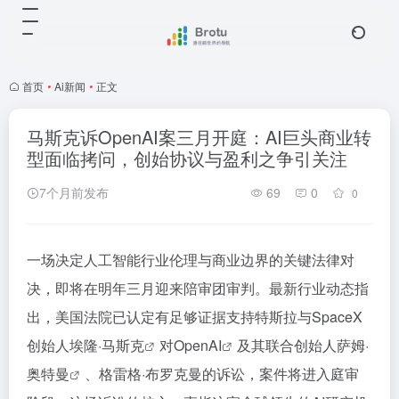
首页
•
Ai新闻
•
正文
马斯克诉OpenAI案三月开庭：AI巨头商业转
型面临拷问，创始协议与盈利之争引关注
7个月前发布
69
0
0
一场决定人工智能行业伦理与商业边界的关键法律对
决，即将在明年三月迎来陪审团审判。最新行业动态指
出，美国法院已认定有足够证据支持特斯拉与SpaceX
创始人埃隆·
马斯克
对
OpenAI
及其联合创始人
萨姆·
奥特曼
、格雷格·布罗克曼的诉讼，案件将进入庭审