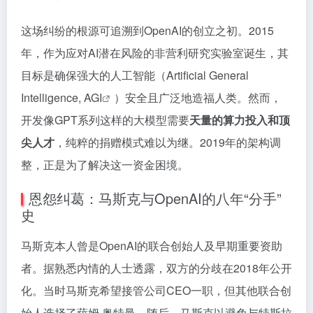
这场纠纷的根源可追溯到OpenAI的创立之初。2015
年，作为应对AI潜在风险的非营利研究实验室诞生，其
目标是确保强大的人工智能（Artificial General
Intelligence,
AGI
）安全且广泛地造福人类。然而，
开发像GPT系列这样的大模型需要
天量的算力投入和顶
尖人才
，纯粹的捐赠模式难以为继。2019年的架构调
整，正是为了解决这一资金困境。
恩怨纠葛：马斯克与OpenAI的八年“分手”
史
马斯克本人曾是OpenAI的联合创始人及早期重要资助
者。据熟悉内情的人士透露，双方的分歧在2018年公开
化。当时马斯克希望接管公司CEO一职，但其他联合创
始人选择了萨姆·奥特曼。随后，马斯克以避免与特斯拉