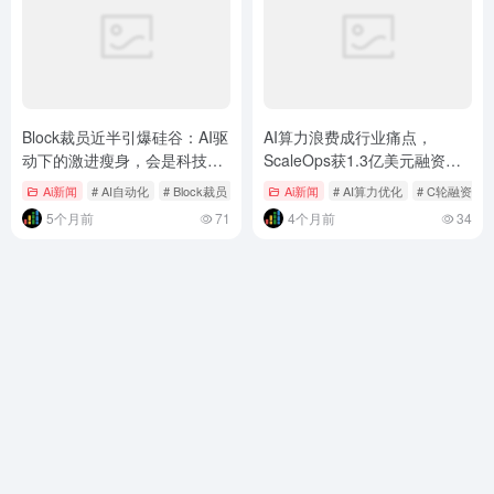
Block裁员近半引爆硅谷：AI驱
AI算力浪费成行业痛点，
动下的激进瘦身，会是科技公
ScaleOps获1.3亿美元融资，
司新常态吗？
以全自动平台优化云与GPU资
Ai新闻
# AI自动化
# Block裁员
# 人工智能 AI
Ai新闻
# AI算力优化
# C轮融资
源
5个月前
71
4个月前
34