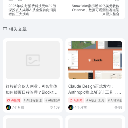
2026年或成“消费科技元年”？资
Snowflake豪掷近10亿美元收购
深投资人揭示AI从企业转向消费
Observe，数据可观测性赛道迎
者的三大拐点
来巨头整合
相关文章
红杉前合伙人创业，AI智能体
Claude Design正式发布：
如何颠覆日程管理？Blockit获
Anthropic推出AI设计工具，零
500万美元种子轮融资
基础用户也能快速生成视觉原
Ai新闻
# AI日程管理
# AI智能体
# Blockit
Ai新闻
# AI设计工具
# AI辅助创作
型
7个月前
109
4个月前
88