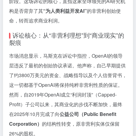
阶段。这场诉讼的核心，直指这家全球领先的AI研究机
构是否背弃了其
“为人类利益开发AI”
的非营利创始使
命，转而追求商业利润。
诉讼核心：从“非营利理想”到“商业现实”的
裂痕
市场消息显示，马斯克在诉讼中指控，OpenAI的领导
层违反了最初的创始协议承诺。他声称，自己早期提供
了约3800万美元的资金、战略指导以及个人信誉背书，
这一切都基于OpenAI将保持纯粹非营利性质的保证。
然而，自2019年OpenAI成立“利润封顶”（Capped-
Profit）子公司以来，其商业化的步伐不断加快，最终
在2025年10月完成了向
公益公司（Public Benefit
Corporation）
的结构性转变，原非营利实体仅保留
26%的股权。