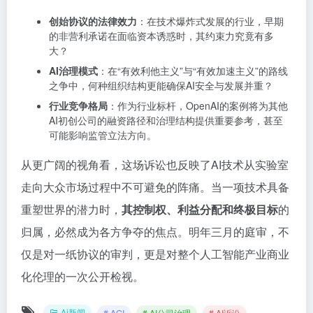
创始协议的法律效力
：在技术爆炸式发展的行业，早期
的非营利承诺在面临资本诱惑时，其约束力究竟有多
大？
AI治理模式
：在“有效利他主义”与“有效加速主义”的路线
之争中，何种组织结构更能确保AI安全与发展并重？
行业竞争格局
：作为行业标杆，OpenAI的案例将为其他
AI初创公司的融资路径和治理结构提供重要参考，甚至
可能影响监管立法方向。
从更广阔的视角看，这场诉讼也反映了AI技术从实验室
走向大众市场过程中不可避免的阵痛。当一项技术具备
重塑世界的潜力时，
其控制权、利益分配和终极目标
的
归属，必然成为各方争夺的焦点。明年三月的庭审，不
仅是对一纸协议的审判，更是对整个人工智能产业商业
化伦理的一次公开检视。
Ai新闻
# AGI
# AI公司治理
# AI诉讼