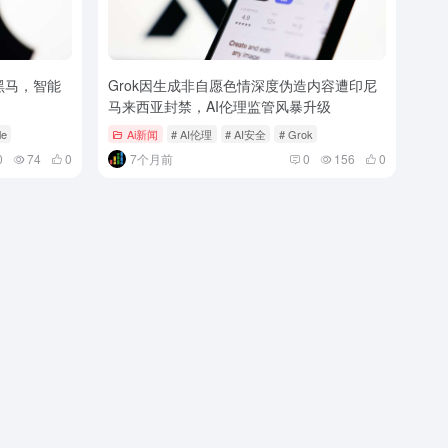
黑马，智能
Grok因生成非自愿色情深度伪造内容遭印尼
马来西亚封禁，AI伦理监管风暴升级
le
Ai新闻
# AI伦理
# AI安全
# Grok
0
74
0
7个月前
0
156
0