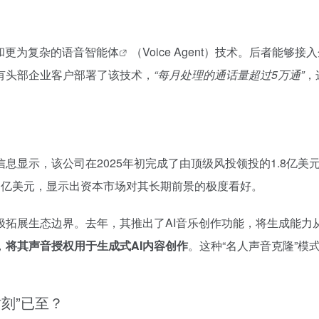
和更为复杂的
语音智能体
（Voice Agent）技术。后者
有头部企业客户部署了该技术，
“每月处理的通话量超过5万通”
，
息显示，该公司在2025年初完成了由顶级风投领投的1.8亿美
1亿美元，显示出资本市场对其长期前景的极度看好。
极拓展生态边界。去年，其推出了AI音乐创作功能，将生成能力
，
将其声音授权用于生成式AI内容创作
。这种“名人声音克隆”模
时刻”已至？