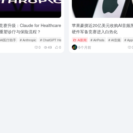
升级：Claude for Healthcare
苹果豪掷近20亿美元收购AI音频
重塑诊疗与保险流程？
硬件军备竞赛进入白热化
 AI医疗助手
# Anthropic
# ChatGPT Health
Ai新闻
# AirPods
# AI音频
# App
0
49
0
6个月前