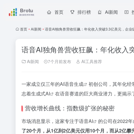
首页
排行榜
Ai新闻
首页
•
Ai新闻
•
语音AI独角兽营收狂飙：年化收入突破3.3亿美元，企
语音AI独角兽营收狂飙：年化收入
Ai新闻
7个月前发布
AI工具推荐
一家成立仅三年的
AI语音生成
初创公司，其年化经常性收入
志着
生成式AI
在语音赛道的巨大商业潜力，更揭示
营收增长曲线：指数级扩张的秘密
市场消息显示，这家专注于
语音AI
的公司在2022
了20个月，从1亿到2亿美元仅用10个月，而从2亿攀