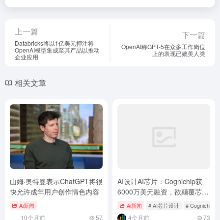
上一篇
下一篇
Databricks将以1亿美元押注将
OpenAI称GPT-5在众多工作岗位
OpenAI模型集成至其产品以推动
上的表现已媲美人类
企业应用
相关文章
山姆·奥特曼表示ChatGPT将很
AI设计AI芯片：Cognichip获
快允许成年用户创作情色内容
6000万美元融资，欲颠覆芯片
设计行业
Ai新闻
Ai新闻
# AI芯片设计
# Cognichip
10个月前
57
4个月前
73