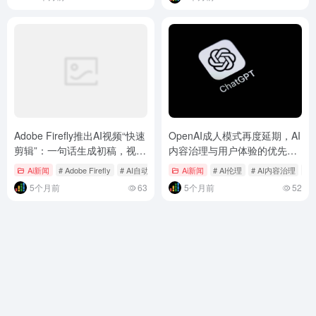
Adobe Firefly推出AI视频“快速
OpenAI成人模式再度延期，AI
剪辑”：一句话生成初稿，视频
内容治理与用户体验的优先级
编辑效率革命
之争
Ai新闻
# Adobe Firefly
# AI自动剪辑
# AI视频编辑
Ai新闻
# AI伦理
# AI内容治理
# 
5个月前
63
5个月前
52