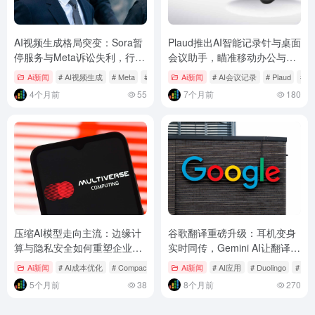
AI视频生成格局突变：Sora暂
Plaud推出AI智能记录针与桌面
停服务与Meta诉讼失利，行业
会议助手，瞄准移动办公与远
竞争进入新阶段
程会议痛点
Ai新闻
# AI视频生成
# Meta
# OpenAI Sora
Ai新闻
# AI会议记录
# Plaud
# P
4个月前
55
7个月前
180
压缩AI模型走向主流：边缘计
谷歌翻译重磅升级：耳机变身
算与隐私安全如何重塑企业AI
实时同传，Gemini AI让翻译更
部署格局？
懂“人话”
Ai新闻
# AI成本优化
# CompactifAI
# Multiverse Computing
Ai新闻
# AI应用
# Duolingo
# Gem
5个月前
38
8个月前
270