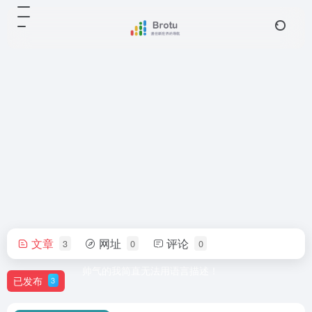
文章
网址
评论
3
0
0
Kyle Wiggers
帅气的我简直无法用语言描述！
已发布
3