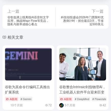
上一篇
下一篇
谷歌低调上线离线AI语音转文字
科技创投盛会2026年门票限时优
应用，挑战Wispr Flow等竞品，
惠倒计时：抓住最后3天，节省
隐私与效率成核心看点
近500美元
相关文章
谷歌为其命令行编码工具推出
谷歌整合Intrinsic剑指物理AI，
扩展系统
工业机器人软件平台迎来巨变
Ai新闻
# Gemini
Ai新闻
# DeepMind
# Flowstate平
10个月前
72
5个月前
42