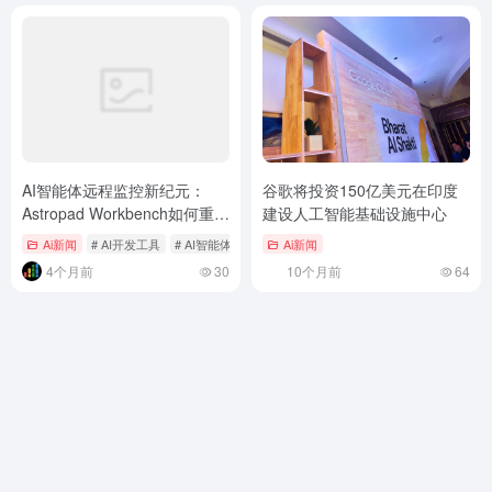
AI智能体远程监控新纪元：
谷歌将投资150亿美元在印度
Astropad Workbench如何重塑
建设人工智能基础设施中心
远程桌面，专为AI时代而生？
Ai新闻
# AI开发工具
# AI智能体
# AI监控
Ai新闻
4个月前
30
10个月前
64