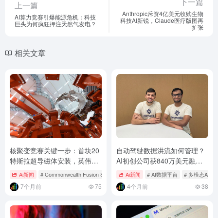
下一篇
上一篇
Anthropic斥资4亿美元收购生物
AI算力竞赛引爆能源危机：科技
科技AI新锐，Claude医疗版图再
巨头为何疯狂押注天然气发电？
扩张
相关文章
核聚变竞赛关键一步：首块20
自动驾驶数据洪流如何管理？
特斯拉超导磁体安装，英伟达
AI初创公司获840万美元融
联手打造数字孪生反应堆
资，用多模态模型打造“智能数
Ai新闻
# Commonwealth Fusion Systems
Ai新闻
# 人工智能AI
# AI数据平台
# 可控核聚变
# 多模态AI
据管家”
7个月前
75
4个月前
38