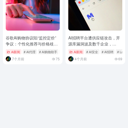
谷歌AI购物协议陷“监控定价”
AI招聘平台遭供应链攻击，开
争议：个性化推荐与价格歧视
源库漏洞波及数千企业，
仅一线之隔？
Lapsus$黑客组织宣称负责
Ai新闻
# AI代理
# AI购物助手
# Gemini购物
Ai新闻
# AI安全
# AI招聘
# Laps
7个月前
75
4个月前
69