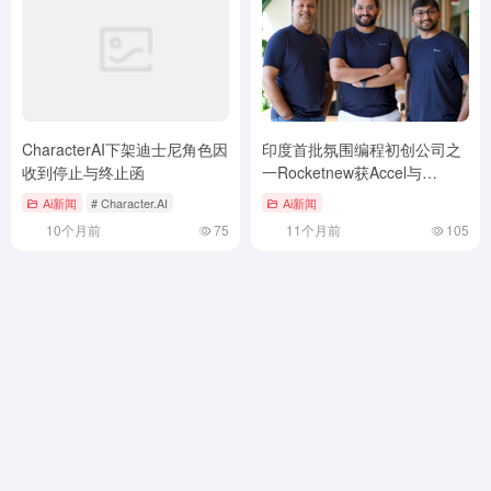
CharacterAI下架迪士尼角色因
印度首批氛围编程初创公司之
收到停止与终止函
一Rocketnew获Accel与
Salesforce Ventures投资1500
Ai新闻
# Character.AI
Ai新闻
万美元
10个月前
75
11个月前
105