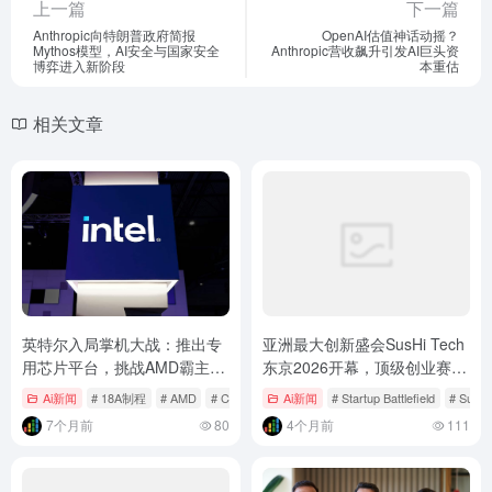
上一篇
下一篇
Anthropic向特朗普政府简报
OpenAI估值神话动摇？
Mythos模型，AI安全与国家安全
Anthropic营收飙升引发AI巨头资
博弈进入新阶段
本重估
相关文章
英特尔入局掌机大战：推出专
亚洲最大创新盛会SusHi Tech
用芯片平台，挑战AMD霸主地
东京2026开幕，顶级创业赛事
位
直通硅谷舞台
Ai新闻
# 18A制程
# AMD
# CES 2026
Ai新闻
# Startup Battlefield
# SusHi
7个月前
80
4个月前
111