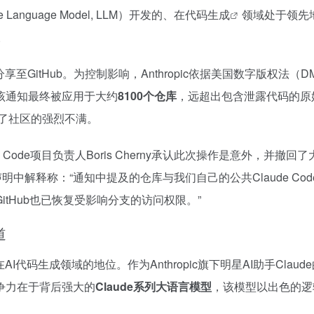
e Language Model, LLM）开发的、在
代码生成
领域处于领先
。
GitHub。为控制影响，Anthropic依据美国数字版权法（D
该通知最终被应用于大约
8100个仓库
，远超出包含泄露代码的原
引发了社区的强烈不满。
ude Code项目负责人Boris Cherny承认此次操作是意外
中解释称：“通知中提及的仓库与我们自己的公共Claude Co
tHub也已恢复受影响分支的访问权限。”
道
AI代码生成领域的地位。作为Anthropic旗下明星AI助手Claud
争力在于背后强大的
Claude系列大语言模型
，该模型以出色的逻