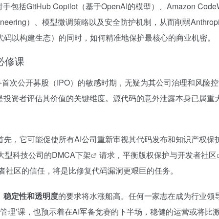
包括GitHub Copilot（基于OpenAI的模型）、Amazon 
ineering）、模型微调策略以及安全防护机制，从而削弱Anth
代码以构建生态）的同时，如何精准地保护最核心的商业机密。
必修课
被传正筹备首次公开募股（IPO）的敏感时期，无疑为其公司治理和
是投资者评估其价值的关键维度。源代码的意外泄露本身已属重
首先，它可能促使所有AI公司重新审视其代码发布和知识产权保
自大型科技公司的
DMCA下架
请求，平衡版权保护与
开发者社区
建开发者社区的信任，将是比修复代码漏洞更艰巨的任务。
、稳定性和透明度
的要求将水涨船高。任何一家志在成为行业领
的‘危机管理’课，也预示着在AI军备竞赛的下半场，稳健的运营或