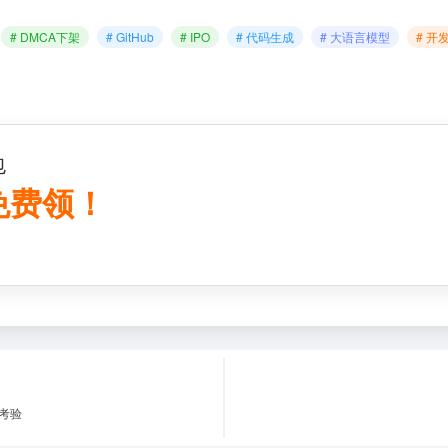
# DMCA下架
# GitHub
# IPO
# 代码生成
# 大语言模型
# 开
包
 免费领！
考验