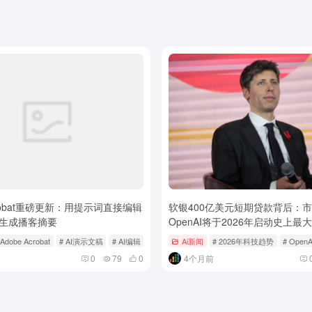
Acrobat重磅更新：用提示词直接编辑
软银400亿美元短期贷款背后：
生成播客摘要
OpenAI将于2026年启动史上最大
 Adobe Acrobat
# AI演示文稿
# AI编辑
Ai新闻
# 2026年科技趋势
# OpenA
0
79
0
4个月前