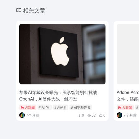
相关文章
苹果AI穿戴设备曝光：圆形智能别针挑战
Adobe 
OpenAI，AI硬件大战一触即发
文件，还能
Ai新闻
# AI Pin
# AI硬件
# AI穿戴设备
Ai新闻
#
7个月前
0
57
0
7个月前