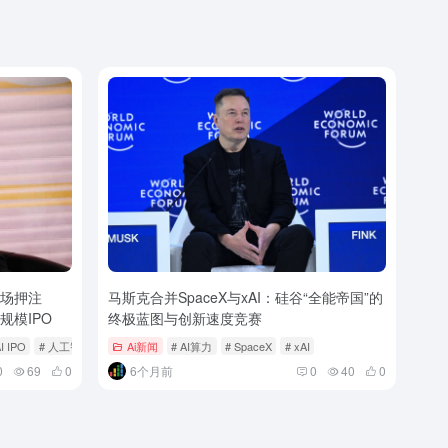
市场押注
马斯克合并SpaceX与xAI：硅谷“全能帝国”的
规模IPO
终极蓝图与创新速度竞赛
I IPO
# 人工智能投资
Ai新闻
# AI算力
# SpaceX
# xAI
0
69
0
6个月前
0
40
0