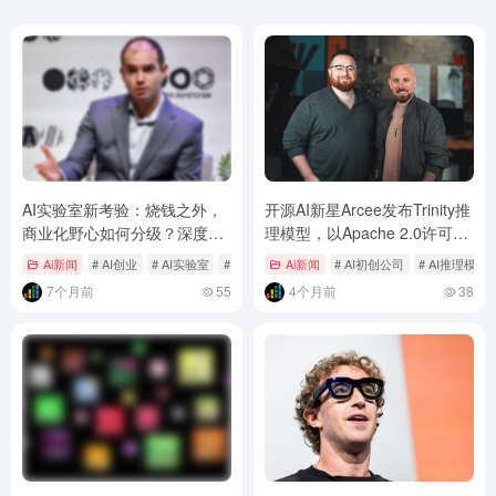
AI实验室新考验：烧钱之外，
开源AI新星Arcee发布Trinity推
商业化野心如何分级？深度解
理模型，以Apache 2.0许可挑
析大模型创业的生存法则
战巨头垄断
Ai新闻
# AI创业
# AI实验室
# AI行业分析
Ai新闻
# AI初创公司
# AI推理模型
7个月前
55
4个月前
38