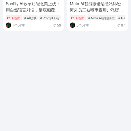
Spotify AI歌单功能北美上线：
Meta AI智能眼镜陷隐私诉讼：
用自然语言对话，彻底颠覆音
海外员工被曝审查用户私密影
乐发现模式
像，承诺的隐私控制何在？
Ai新闻
# AI歌单
# Prompt工程
# Spotify
Ai新闻
# Meta AI智能眼镜
# Ray-B
7个月前
59
5个月前
97