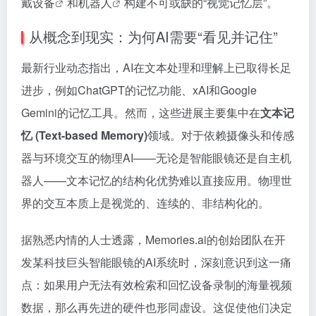
戴设备
和
机器人
构建不可或缺的“视觉记忆层”。
从概念到现实：为何AI需要“看见并记住”
最新行业动态指出，AI在文本处理和理解上已取得长足
进步，例如ChatGPT的记忆功能、xAI和Google
Gemini的记忆工具。然而，这些进展主要集中在
文本记
忆 (Text-based Memory)
领域。对于依赖摄像头和传感
器与环境交互的物理AI——无论是智能眼镜还是自主机
器人——文本记忆的结构化优势难以直接应用。物理世
界的交互本质上是视觉的、连续的、非结构化的。
据熟悉内情的人士透露，Memories.ai的创始团队在开
发某科技巨头智能眼镜的AI系统时，深刻意识到这一痛
点：如果用户无法有效检索和回忆设备录制的海量视频
数据，那么再先进的硬件也形同虚设。这促使他们决定