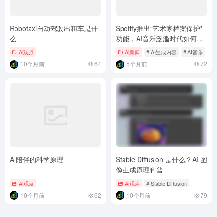
Robotaxi自动驾驶出租车是什
Spotify推出“艺术家档案保护”
么
功能，AI音乐泛滥时代如何捍
卫音乐人身份？
Ai观点
Ai新闻
# AI生成内容
# AI音乐
# S
10个月前
64
5个月前
72
AI陪伴的科学原理
Stable Diffusion 是什么？AI 图
像生成原理科普
Ai观点
Ai观点
# Stable Diffusion
10个月前
62
10个月前
79