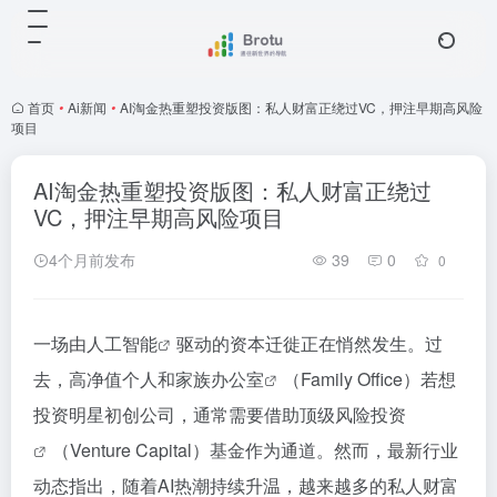
首页
•
Ai新闻
•
AI淘金热重塑投资版图：私人财富正绕过VC，押注早期高风险
项目
AI淘金热重塑投资版图：私人财富正绕过
VC，押注早期高风险项目
4个月前发布
39
0
0
一场由
人工智能
驱动的资本迁徙正在悄然发生。过
去，高净值个人和
家族办公室
（Family Office）若想
投资明星初创公司，通常需要借助顶级
风险投资
（Venture Capital）基金作为通道。然而，最新行业
动态指出，随着AI热潮持续升温，越来越多的
私人财富