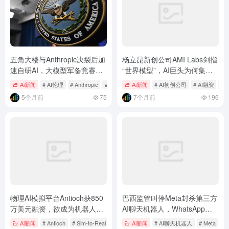
五角大楼与Anthropic决裂后加
杨立昆新创公司AMI Labs剑指
速自研AI，大模型军备竞赛进
“世界模型”，AI巨头为何集体
入新阶段
押注下一代智能？
Ai新闻
# AI伦理
# Anthropic
# Grok
Ai新闻
# AI初创公司
# AI融资
# 
5个月前
75
7个月前
196
物理AI模拟平台Antioch获850
巴西监管叫停Meta封杀第三方
万美元融资，欲成为机器人领
AI聊天机器人，WhatsApp生
域的“Cursor”
态面临反垄断审查
Ai新闻
# Antioch
# Sim-to-Real Gap
# 人工智能工具
Ai新闻
# AI聊天机器人
# Meta
# 