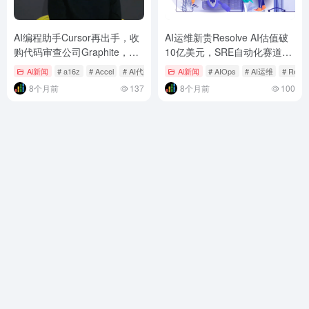
AI编程助手Cursor再出手，收
AI运维新贵Resolve AI估值破
购代码审查公司Graphite，剑
10亿美元，SRE自动化赛道迎
指开发全流程自动化
来独角兽
Ai新闻
# a16z
# Accel
# AI代码审查
Ai新闻
# AIOps
# AI运维
# Resol
8个月前
137
8个月前
100