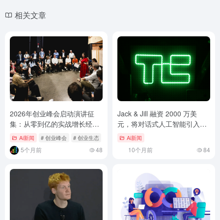
相关文章
2026年创业峰会启动演讲征
Jack & Jill 融资 2000 万美
集：从零到亿的实战增长经
元，将对话式人工智能引入求
验，如何塑造下一代创始人？
职领域
Ai新闻
# 创业峰会
# 创业生态
# 创始人
Ai新闻
5个月前
48
10个月前
84