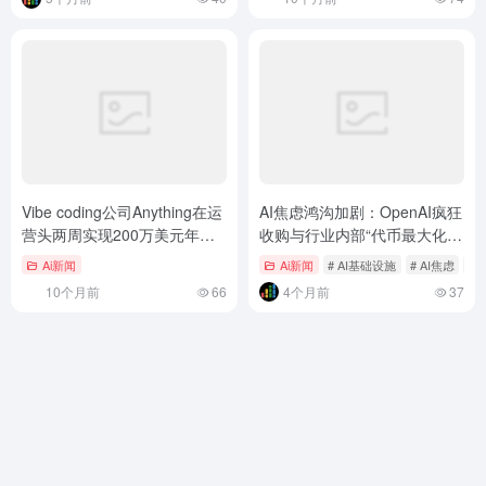
Vibe coding公司Anything在运
AI焦虑鸿沟加剧：OpenAI疯狂
营头两周实现200万美元年度
收购与行业内部“代币最大化”
经常性收入后估值飙升至1亿
现象深度解读
Ai新闻
Ai新闻
# AI基础设施
# AI焦虑
# 
美元
10个月前
66
4个月前
37