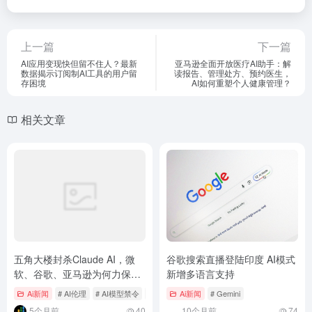
上一篇
下一篇
AI应用变现快但留不住人？最新
亚马逊全面开放医疗AI助手：解
数据揭示订阅制AI工具的用户留
读报告、管理处方、预约医生，
存困境
AI如何重塑个人健康管理？
相关文章
五角大楼封杀Claude AI，微
谷歌搜索直播登陆印度 AI模式
软、谷歌、亚马逊为何力保企
新增多语言支持
业客户？
Ai新闻
# AI伦理
# AI模型禁令
# Anthropic
Ai新闻
# Gemini
5个月前
40
10个月前
74