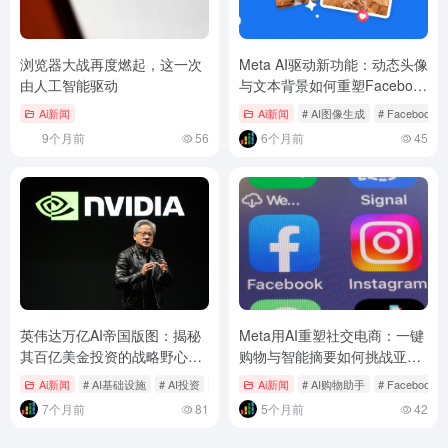
浏览器大战再度燃起，这一次
Meta AI驱动新功能：动态头像
由人工智能驱动
与文本背景如何重塑Facebook
年轻化战略？
Ai新闻
Ai新闻
# AI图像生成
# Facebook
9个月前
56
6个月前
45
英伟达万亿AI帝国版图：揭秘
Meta用AI重塑社交电商：一键
其百亿美金投资的战略野心与
购物与智能摘要如何挑战亚马
行业影响
逊？
Ai新闻
# AI基础设施
# AI投资
# GPU
Ai新闻
# AI购物助手
# Facebook
7个月前
81
5个月前
42