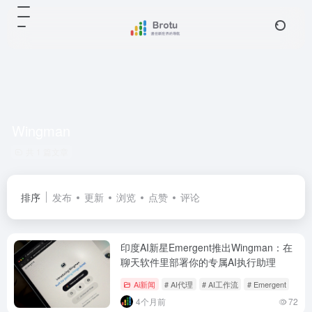
Wingman
共 1 篇文章
排序
发布
更新
浏览
点赞
评论
印度AI新星Emergent推出Wingman：在
聊天软件里部署你的专属AI执行助理
Ai新闻
# AI代理
# AI工作流
# Emergent
4个月前
72