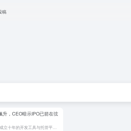
投稿
收飙升，CEO暗示IPO已箭在弦
在AI重塑软件开发的浪潮中，一家成立十年的开发工具与托管平台正迎来前所未有的增长。市场消息显示，Vercel的年经常性收入（ARR, Annual Recurring Revenue）在极短时间内实现...