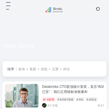
Matei Zaharia
共 1 篇文章
排序
发布
更新
浏览
点赞
评论
Databricks CTO获顶级计算奖，直言“AGI
已至”：我们正用错标准衡量AI
Ai新闻
# ACM计算奖
# AGI
# AI安全
4个月前
31