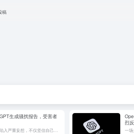
投稿
tGPT生成骚扰报告，受害者
Op
烈
一名硅谷企业家在长期与AI对话后陷入严重妄想，不仅坚信自己发现了睡眠呼吸暂停的疗法，更认定有强大势力在追踪他。随后，他利用生成式人工智能（Generative AI）工具，将虚拟世界的偏执结论转化为针...