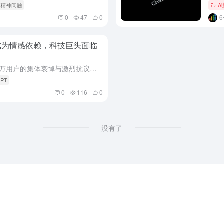
诱发精神问题
A
0
47
0
侣成为情感依赖，科技巨头面临
一款AI模型的停用，竟引发了数十万用户的集体哀悼与激烈抗议。最新行业动态指出，某领先的人工智能公司计划于近期正式停用其备受争议的GPT-4o模型。这一决定不仅触动了海量用户的敏感神经，更将AI聊天机器...
GPT
0
116
0
没有了