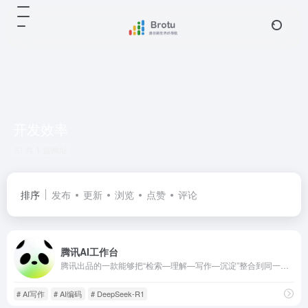
开发效率
共 1 篇网址
排序
发布
更新
浏览
点赞
评论
腾讯AI工作台
腾讯出品的一款能够把“检索—理解—写作—沉淀”整合到同一知识库工作流中的多端AI工作台
# AI写作
# AI编码
# DeepSeek-R1