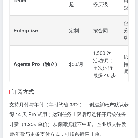
Team
角色权
起
务层级
SSO
企业
Enterprise
定制
按合同
分析
功经
1,500 次
搭建高
活动/月；
Agents Pro（独立）
$50/月
持浏
单次运行
调用
最多 40 步
订阅方式
支持月付与年付（年付约省 33%）。创建新账户默认获
得 14 天 Pro 试用；达到任务上限后可选择开启按任务
计费（1.25× 单价）以保障流程不中断。企业版支持发
票/汇款与更多支付方式，可联系销售开通。