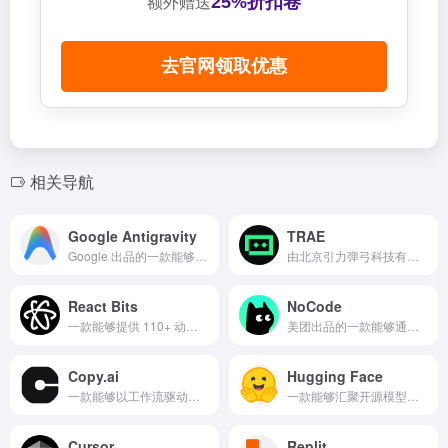
25%折扣卷
额外赠送
去官网领取优惠
相关导航
Google Antigravity
TRAE
Google 出品的一款能够以多代理自动化执行与验证端到端开发任务的 Agent-first 编程平台
由北京引力弹弓科技有限公司出品的 AI 原生 IDE「TRAE」，以智能体与上下文工程驱动，从需求到上线的一体化自动化编程工具。
React Bits
NoCode
一款能够提供 110+ 动画与交互 React 组件、支持 JS/TS 与 CSS/Tailwind 四种变体并可通过 CLI 一键集成的开源产品
美团出品的一款能够通过对话零代码生成、编辑并一键部署 Web 应用的 AI 编程智能体平台
Copy.ai
Hugging Face
一款能够以工作流驱动自动化市场与销售全链路、并保持品牌一致性的 GTM AI 平台
一款能够汇聚开源模型与数据、并提供从训练到高性能推理全栈工具与托管服务的产品
Cursor
Replit