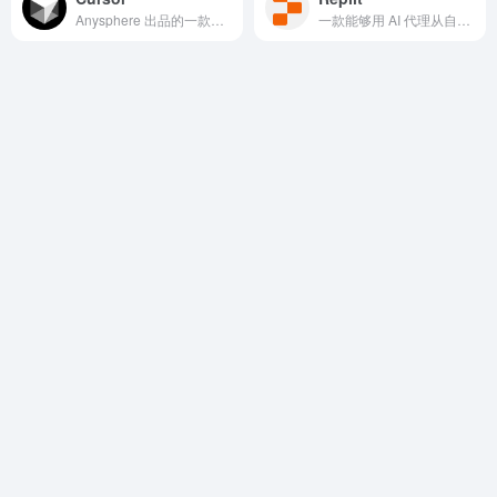
Anysphere 出品的一款能够以多代理协作与自研模型 Composer 驱动端到端“AI 写代码”的 IDE 与工程代理平台
一款能够用 AI 代理从自然语言自动构建、测试并上线应用的云端开发平台