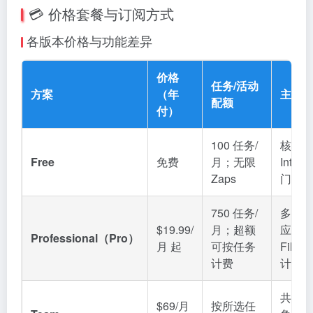
💳 价格套餐与订阅方式
各版本价格与功能差异
价格
任务/活动
方案
（年
主要
配额
付）
100 任务/
核心套
Free
免费
月；无限
Inter
Zaps
门试
750 任务/
多步骤
$19.99/
月；超额
应用
Professional（Pro）
月 起
可按任务
Filter
计费
计任
共享
$69/月
按所选任