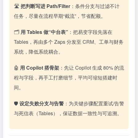
🛣️
把判断写进 Path/Filter
：条件分支与过滤不计
任务，尽量在流程早期“截流”，节省配额。
🗂️
用 Tables 做“中台表”
：把易变字段先落在
Tables，再由多个 Zaps 分发至 CRM、工单与财务
系统，降低系统耦合。
🤖
用 Copilot 搭骨架
：先让 Copilot 生成 80% 的流
程与字段，再手工打磨细节，平均可缩短搭建时
间。
🛡️
设定失败分支与告警
：为关键步骤配置重试/告警
与死信表（Tables），保证数据一致性与可追溯。