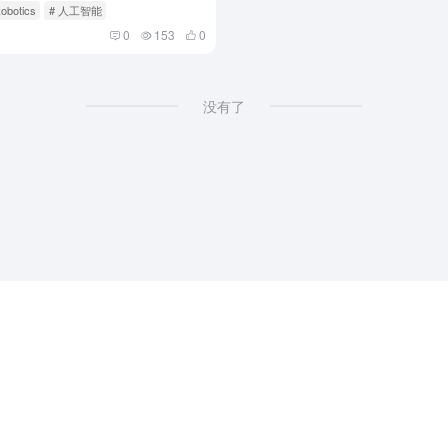
obotics
# 人工智能
0
153
0
没有了