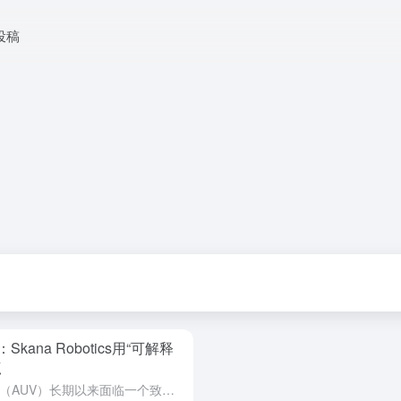
投稿
ana Robotics用“可解释
点
在深海执行任务的自主水下航行器（AUV）长期以来面临一个致命短板：一旦潜入水下，它们便如同“失联”，必须冒险浮出水面才能交换信息，这无疑暴露了自身位置。如今，这一困扰水下无人作战与基建监控领域多年的通...