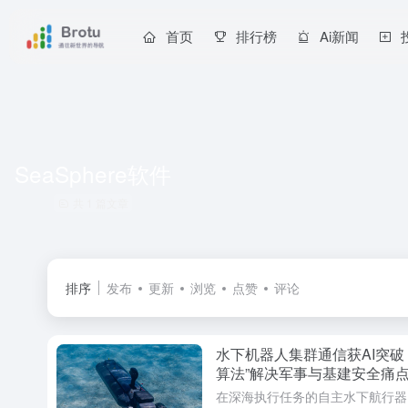
首页
排行榜
Ai新闻
SeaSphere软件
共 1 篇文章
排序
发布
更新
浏览
点赞
评论
水下机器人集群通信获AI突破：Sk
算法”解决军事与基建安全痛