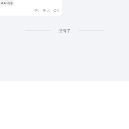
# AI助手
0
50
0
没有了