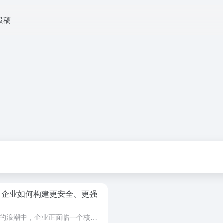
投稿
件，企业如何构建更安全、更强
在人工智能迈向自主执行复杂任务的浪潮中，企业正面临一个核心挑战：如何安全、可控地部署这些具备自主决策能力的智能体（Agent）。最新行业动态指出，OpenAI对其智能体软件开发工具包（Agents S...